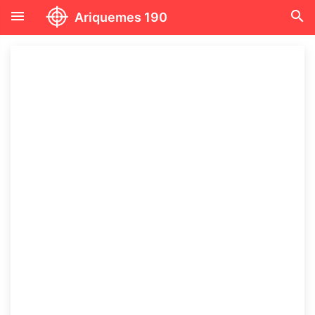
menu
search
Ariquemes 190