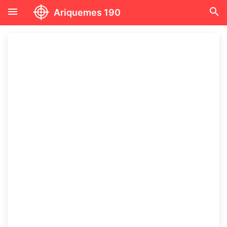
menu
search
Ariquemes 190