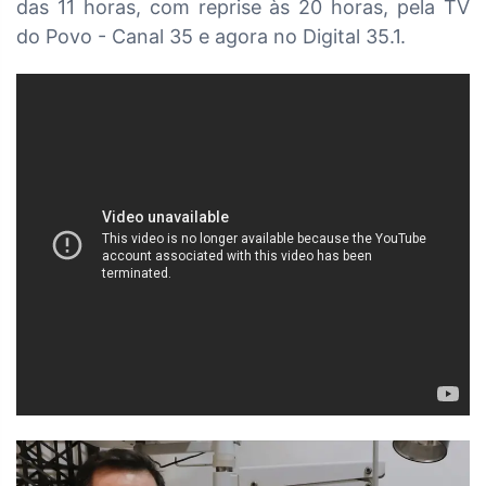
das
11 horas, com reprise às 20 horas, pela TV
do Povo - Canal 35 e agora no Digital 35.1.