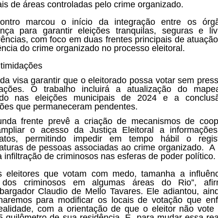
rais de áreas controladas pelo crime organizado.
ontro marcou o início da integração entre os órg
nça para garantir eleições tranquilas, seguras e li
erências, com foco em duas frentes principais de atuação
ência do crime organizado no processo eleitoral.
timidações
da visa garantir que o eleitorado possa votar sem pres
dações. O trabalho incluirá a atualização do map
zado nas eleições municipais de 2024 e a conclus
ções que permaneceram pendentes.
unda frente prevê a criação de mecanismos de coop
mpliar o acesso da Justiça Eleitoral a informaçõe
datos, permitindo impedir em tempo hábil o regis
aturas de pessoas associadas ao crime organizado. A
a infiltração de criminosos nas esferas de poder político.
 eleitores que votam com medo, tamanha a influên
 dos criminosos em algumas áreas do Rio”, afi
argador Claudio de Mello Tavares. Ele adiantou, ain
lharemos para modificar os locais de votação que en
ealidade, com a orientação de que o eleitor não vote
5 quilômetro de sua residência. E, para mudar essa rea