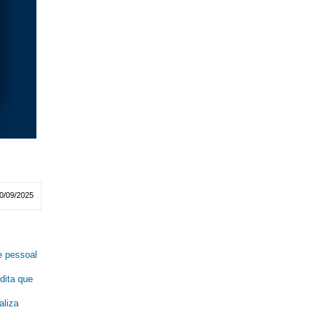
0/09/2025
 pessoal
dita que
liza