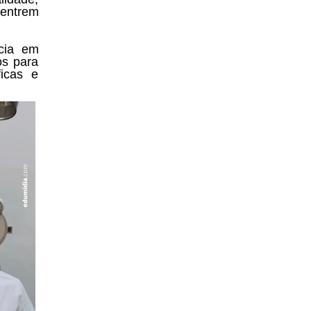
 entrem
cia em
os para
ficas e