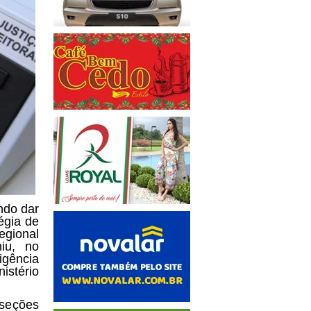
ndo dar
égia de
egional
niu, no
igência
istério
 seções