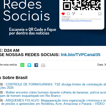
: D24 AM
SE NOSSAS REDES SOCIAIS:
lnk.bio/TVPCanal35
he esta notícia
Data: 3
s Sobre Brasil
26 :
CONTROLE DE FORMIGUINHAS: TSE divulga limites de contratação de
ições 2026
26 :
Mulher encontra crânio humano durante colheita de bananas; polícia acre
ejam de homem esquartejado em Rio Branco
26 :
ARIQUEMES FOI ALVO: Megaoperação mira organização criminosa e rea
de prisões e apreensões em Rondônia, Acre, Amazonas e Paraná – VÍDEO