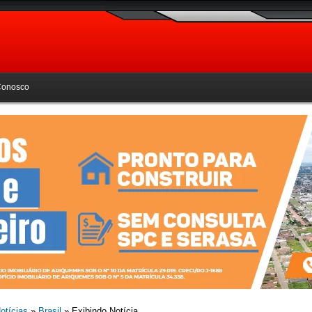
Conosco
otícias
»
Brasil
» Exibindo Notícia