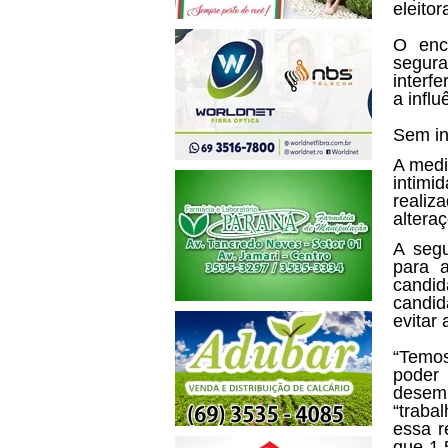
eleito
O enc
segura
interf
a influ
Sem in
A medi
intimi
reali
altera
A seg
para a
candi
candid
evitar 
“Temos
poder
desemb
“traba
essa r
que 1,