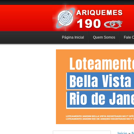
Página Inicial
Quem Somos
Fale 
Início
»
N