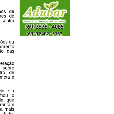
ãos de
vres de
 contra
sões ou
eamento
ão das
eração
s sobre
tro de
 meta é
cia e o
rmou o
da, que
frentam
 a mais
lidade,