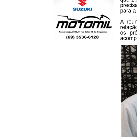
precis
para a 
A reu
relaçã
os pró
acompa