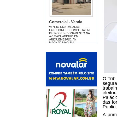
O Trib
segura
trabal
eleito
Paláci
das fo
Públic
A prim