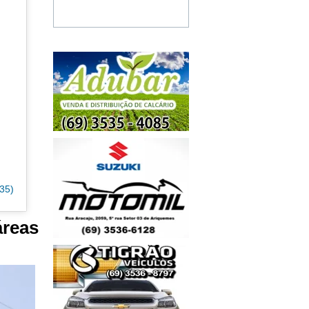
35)
áreas