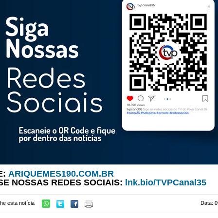
E:
ARIQUEMES190.COM.BR
SE NOSSAS REDES SOCIAIS:
lnk.bio/TVPCanal35
he esta notícia
Data: 0