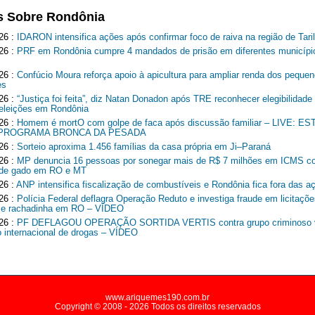
s Sobre Rondônia
26 :
IDARON intensifica ações após confirmar foco de raiva na região de Tari
26 :
PRF em Rondônia cumpre 4 mandados de prisão em diferentes municípi
26 :
Confúcio Moura reforça apoio à apicultura para ampliar renda dos peque
es
26 :
“Justiça foi feita”, diz Natan Donadon após TRE reconhecer elegibilidade
 eleições em Rondônia
26 :
Homem é mortO com golpe de faca após discussão familiar – LIVE: 
 PROGRAMA BRONCA DA PESADA
26 :
Sorteio aproxima 1.456 famílias da casa própria em Ji–Paraná
26 :
MP denuncia 16 pessoas por sonegar mais de R$ 7 milhões em ICMS c
r de gado em RO e MT
26 :
ANP intensifica fiscalização de combustíveis e Rondônia fica fora das a
26 :
Polícia Federal deflagra Operação Reduto e investiga fraude em licitaçõe
 e rachadinha em RO – VÍDEO
26 :
PF DEFLAGOU OPERAÇÃO SORTIDA VERTIS contra grupo criminoso v
co internacional de drogas – VÍDEO
www.ariquemes190.com.br
Copyright © 2008 - 2026 Todos os direitos reservados