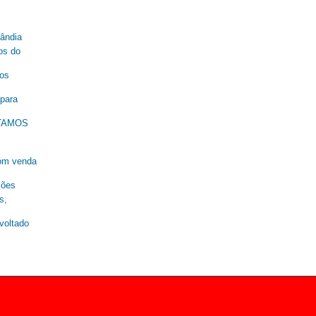
lândia
os do
nos
 para
ESTAMOS
om venda
ções
s,
oltado