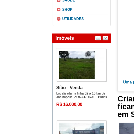
SAÚDE
SHOP
UTILIDADES
Uma p
Cria
fica
em S