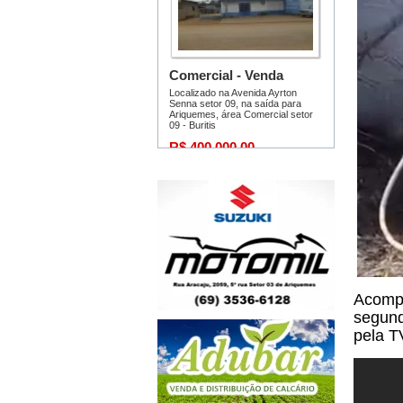
Acompa
segund
pela T