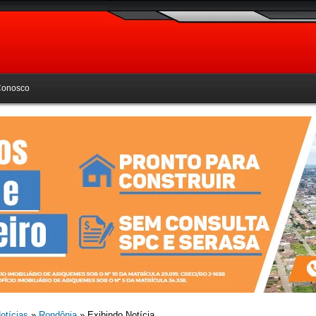
Conosco
otícias
»
Rondônia
» Exibindo Notícia