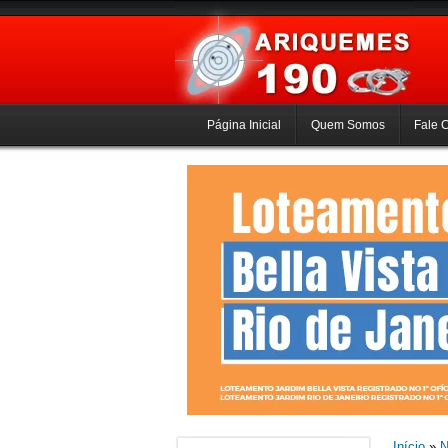
Página Inicial
Quem Somos
Fale 
Início
»
N