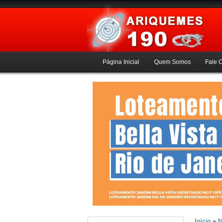
Página Inicial
Quem Somos
Fale 
Início
»
N