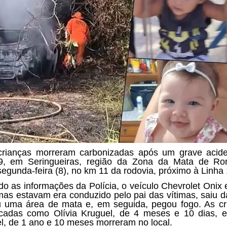
rianças morreram carbonizadas após um grave acid
9, em Seringueiras, região da Zona da Mata de Ron
segunda-feira (8), no km 11 da rodovia, próximo à Linha 
o as informações da Polícia, o veículo Chevrolet Onix
imas estavam era conduzido pelo pai das vítimas, saiu da
u uma área de mata e, em seguida, pegou fogo. As cr
ficadas como Olívia Kruguel, de 4 meses e 10 dias, 
l, de 1 ano e 10 meses morreram no local.