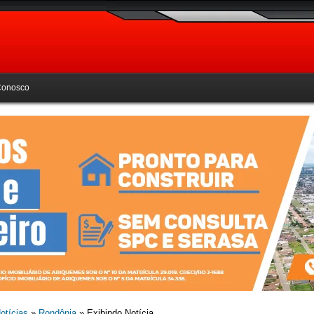
Conosco
otícias
»
Rondônia
» Exibindo Notícia