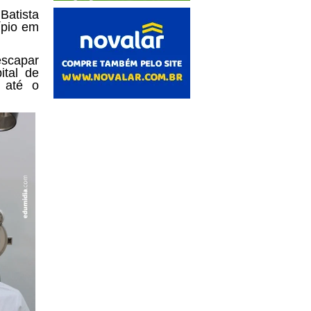
Batista
ípio em
escapar
ital de
 até o