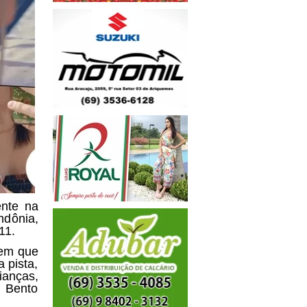
ente na
dônia,
11.
 em que
 pista,
ianças,
e Bento