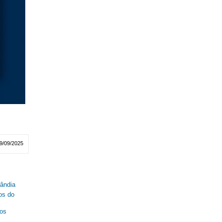
9/09/2025
lândia
os do
nos