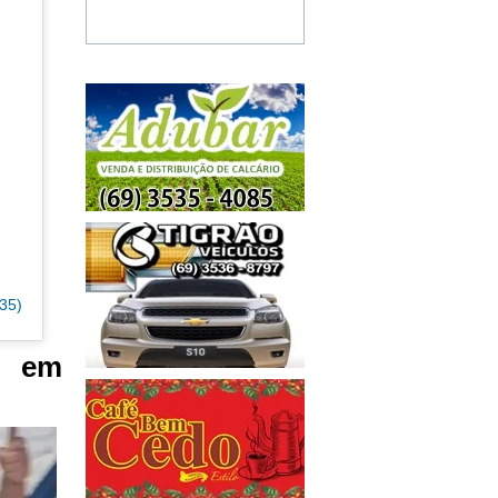
35)
s em