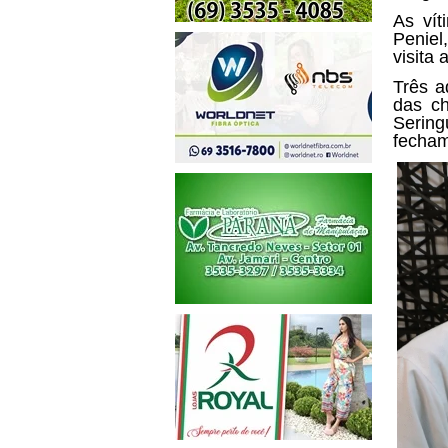
As vít
Peniel
visita
Três a
das ch
Serin
fecham