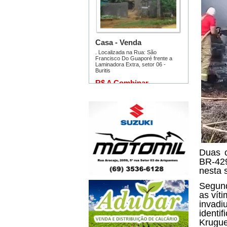
Duas c
BR-42
nesta 
Segund
as vít
invadi
identi
Krugue