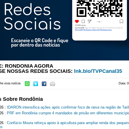
E: RONDONIA AGORA
SE NOSSAS REDES SOCIAIS:
lnk.bio/TVPCanal35
he esta notícia
Data: 0
s Sobre Rondônia
26 :
IDARON intensifica ações após confirmar foco de raiva na região de Tari
26 :
PRF em Rondônia cumpre 4 mandados de prisão em diferentes municípi
26 :
Confúcio Moura reforça apoio à apicultura para ampliar renda dos peque
es