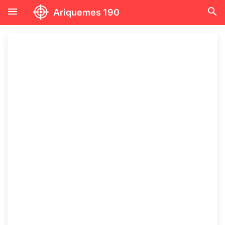
menu
search
Ariquemes 190