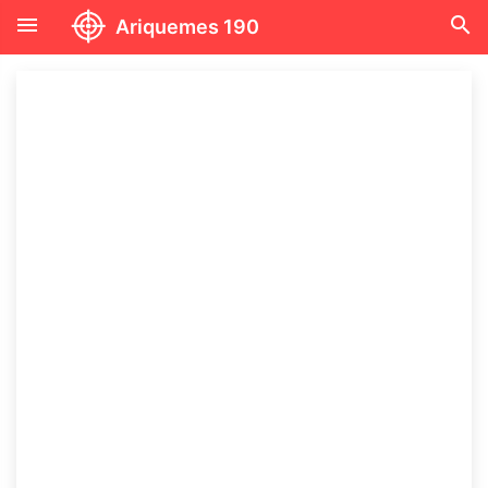
menu
search
Ariquemes 190