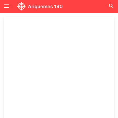
menu
search
Ariquemes 190