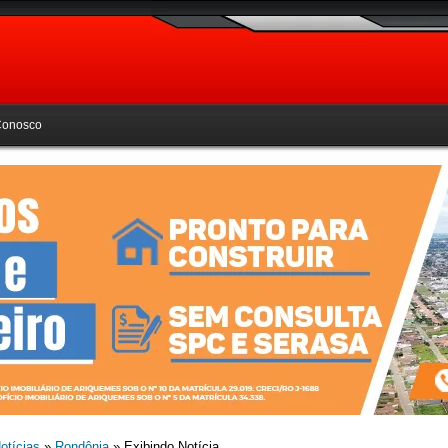
Conosco
otícias
»
Rondônia
» Exibindo Notícia