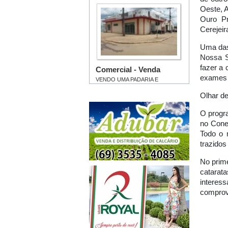
Oeste, A
Ouro Pr
Cerejeir
Uma das
Nossa S
fazer a 
exames e
Olhar d
O progr
no Cone
Todo o 
trazidos
No prime
catara
intere
comprov