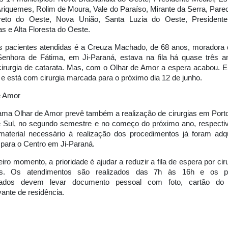
riquemes, Rolim de Moura, Vale do Paraíso, Mirante da Serra, Parec
eto do Oeste, Nova União, Santa Luzia do Oeste, Presidente
as e Alta Floresta do Oeste.
 pacientes atendidas é a Creuza Machado, de 68 anos, moradora d
enhora de Fátima, em Ji-Paraná, estava na fila há quase três a
cirurgia de catarata. Mas, com o Olhar de Amor a espera acabou. E
 está com cirurgia marcada para o próximo dia 12 de junho.
e Amor
ama Olhar de Amor prevê também a realização de cirurgias em Porto
 Sul, no segundo semestre e no começo do próximo ano, respecti
material necessário à realização dos procedimentos já foram adqu
 para o Centro em Ji-Paraná.
iro momento, a prioridade é ajudar a reduzir a fila de espera por cir
tas. Os atendimentos são realizados das 7h às 16h e os pa
ssados devem levar documento pessoal com foto, cartão d
ante de residência.