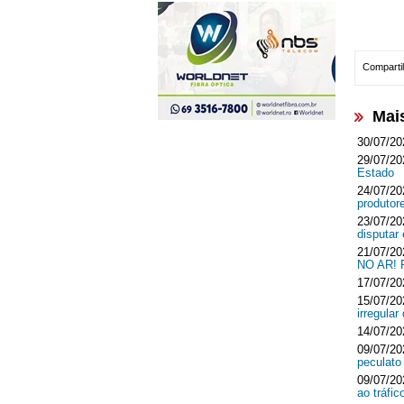
Compartil
Mai
30/07/20
29/07/20
Estado
24/07/20
produtor
23/07/20
disputar
21/07/20
NO AR!
17/07/20
15/07/20
irregula
14/07/20
09/07/20
peculato
09/07/20
ao tráfi