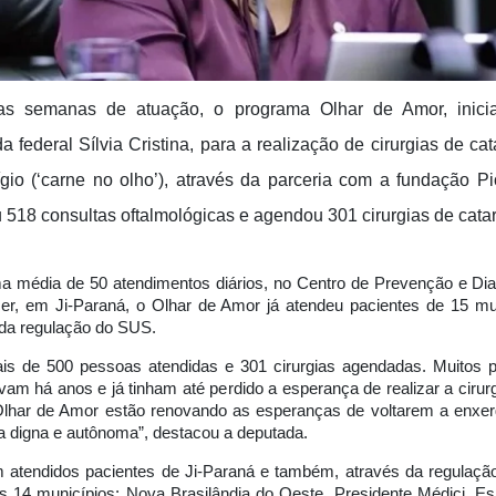
s semanas de atuação, o programa Olhar de Amor, inicia
a federal Sílvia Cristina, para a realização de cirurgias de cat
ígio (‘carne no olho’), através da parceria com a fundação Pio
u 518 consultas oftalmológicas e agendou 301 cirurgias de catar
 média de 50 atendimentos diários, no Centro de Prevenção e Dia
er, em Ji-Paraná, o Olhar de Amor já atendeu pacientes de 15 mun
 da regulação do SUS.
is de 500 pessoas atendidas e 301 cirurgias agendadas. Muitos p
am há anos e já tinham até perdido a esperança de realizar a cirur
lhar de Amor estão renovando as esperanças de voltarem a enxerg
 digna e autônoma”, destacou a deputada.
m atendidos pacientes de Ji-Paraná e também, através da regulação
s 14 municípios: Nova Brasilândia do Oeste, Presidente Médici, E