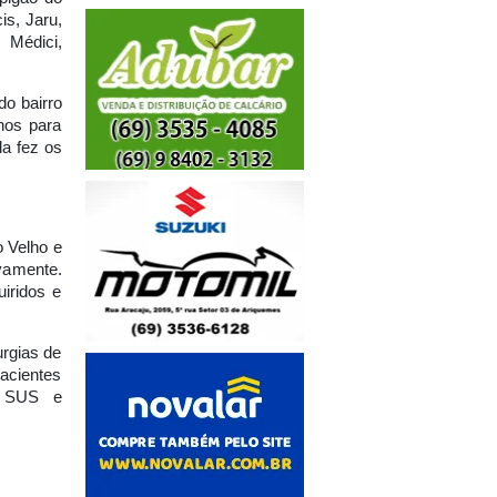
is, Jaru,
 Médici,
o bairro
nos para
la fez os
 Velho e
vamente.
iridos e
urgias de
cientes
o SUS e