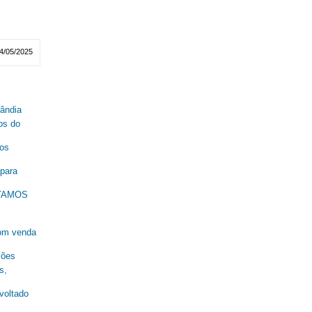
4/05/2025
lândia
os do
nos
 para
ESTAMOS
om venda
ções
s,
oltado