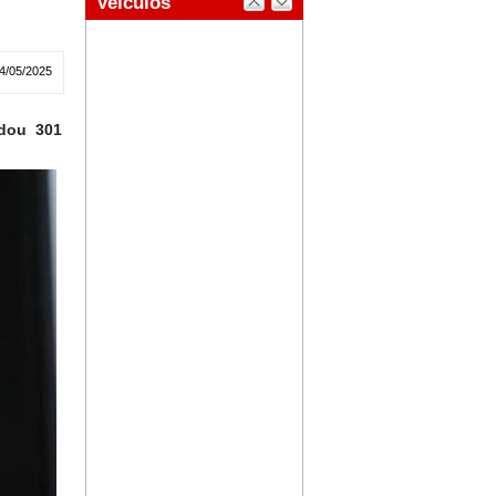
4/05/2025
ndou 301