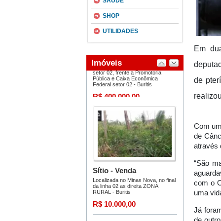
SAÚDE
SHOP
UTILIDADES
Em dua
deputad
de pter
realizo
Com uma
de Cânc
através
“São ma
aguardav
com o O
uma vida
Já fora
de outro