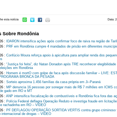
he esta notícia
Data: 2
s Sobre Rondônia
26 :
IDARON intensifica ações após confirmar foco de raiva na região de Tari
26 :
PRF em Rondônia cumpre 4 mandados de prisão em diferentes municípi
26 :
Confúcio Moura reforça apoio à apicultura para ampliar renda dos peque
es
26 :
“Justiça foi feita”, diz Natan Donadon após TRE reconhecer elegibilidade
 eleições em Rondônia
26 :
Homem é mortO com golpe de faca após discussão familiar – LIVE: 
 PROGRAMA BRONCA DA PESADA
26 :
Sorteio aproxima 1.456 famílias da casa própria em Ji–Paraná
26 :
MP denuncia 16 pessoas por sonegar mais de R$ 7 milhões em ICMS c
r de gado em RO e MT
26 :
ANP intensifica fiscalização de combustíveis e Rondônia fica fora das a
26 :
Polícia Federal deflagra Operação Reduto e investiga fraude em licitaçõe
 e rachadinha em RO – VÍDEO
26 :
PF DEFLAGOU OPERAÇÃO SORTIDA VERTIS contra grupo criminoso v
co internacional de drogas – VÍDEO