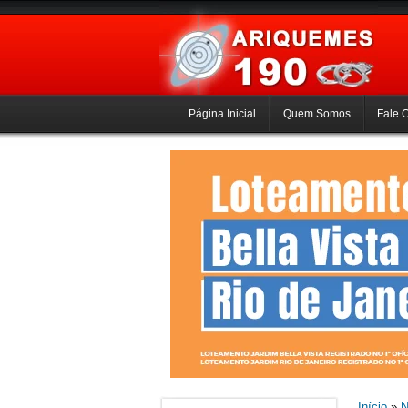
Página Inicial
Quem Somos
Fale 
Início
»
N