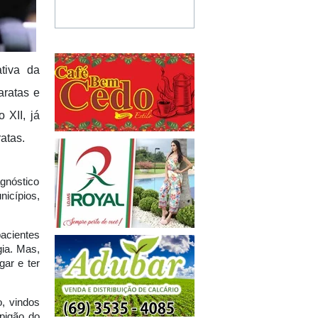
tiva da
aratas e
 XII, já
atas.
gnóstico
icípios,
acientes
gia. Mas,
ar e ter
, vindos
spigão do