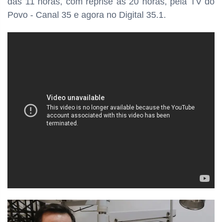
das
11 horas, com reprise às 20 horas, pela TV do
Povo - Canal 35 e agora no Digital 35.1.