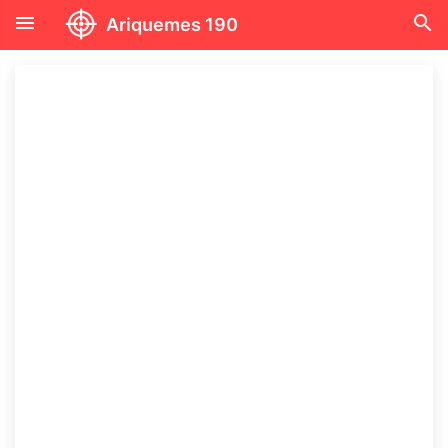
menu
search
Ariquemes 190