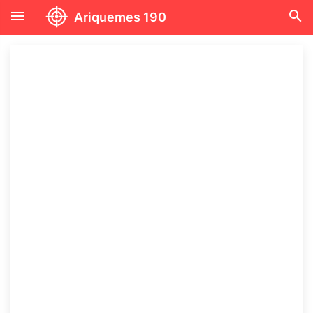
menu
search
Ariquemes 190