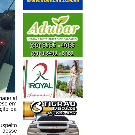
terial
reso em
ação da
uspeito
o desse