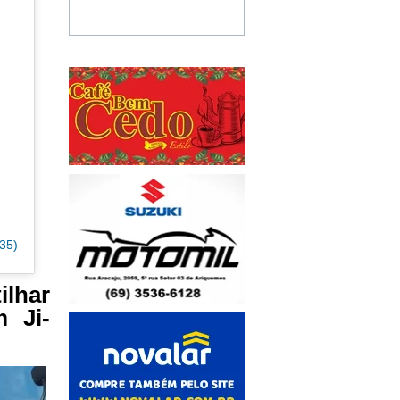
35)
lhar
m Ji-