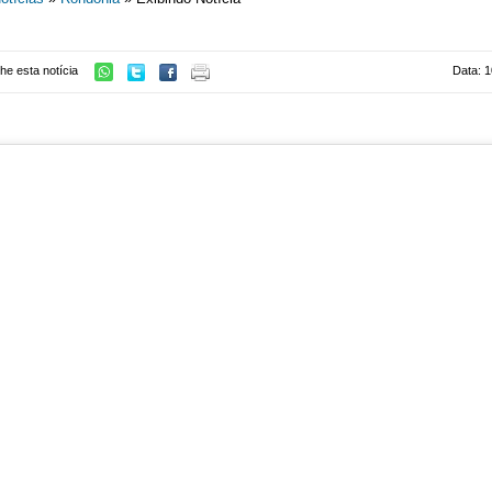
he esta notícia
Data: 1