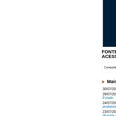
FONT
ACES
Compartil
Mai
30/07/20
29/07/20
Estado
24/07/20
produtor
23/07/20
disputar