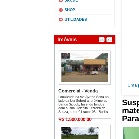
SAÚDE
SHOP
UTILIDADES
Uma p
Sus
mate
Par