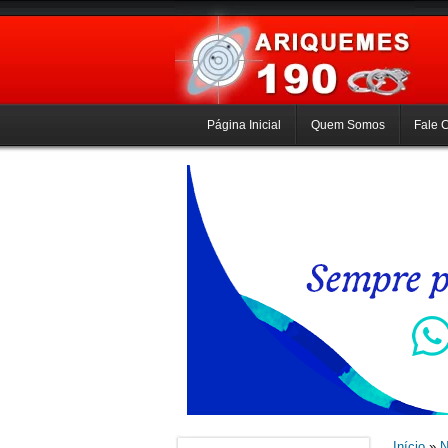
Página Inicial
Quem Somos
Fale 
Início
»
N