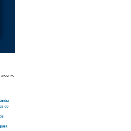
0/05/2025
lândia
os do
nos
 para