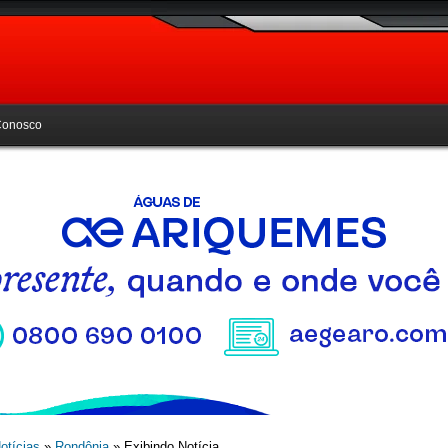
Conosco
otícias
»
Rondônia
» Exibindo Notícia