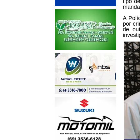
tipo d
mandad
A Polí
por cr
de ou
invest