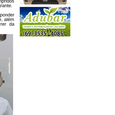
mpridos
rante.
sponder
e, além
rer da