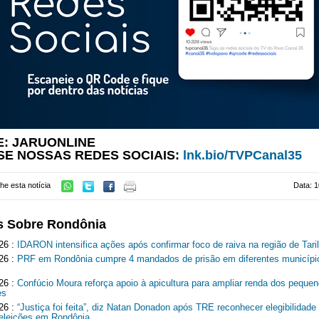
E: JARUONLINE
SE NOSSAS REDES SOCIAIS:
lnk.bio/TVPCanal35
he esta notícia
Data: 1
s Sobre Rondônia
26 :
IDARON intensifica ações após confirmar foco de raiva na região de Tari
26 :
PRF em Rondônia cumpre 4 mandados de prisão em diferentes municípi
26 :
Confúcio Moura reforça apoio à apicultura para ampliar renda dos peque
es
26 :
“Justiça foi feita”, diz Natan Donadon após TRE reconhecer elegibilidade
 eleições em Rondônia