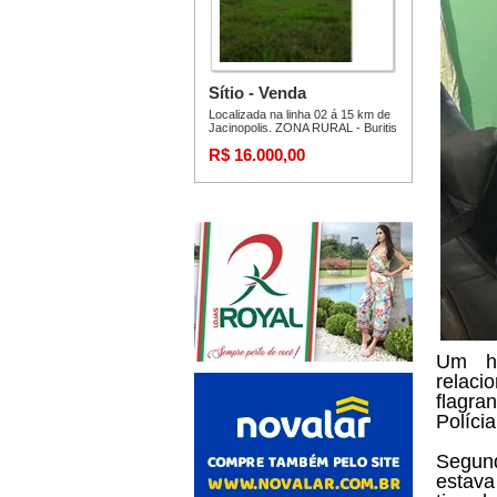
Um ho
relaci
flagra
Políci
Segund
estava