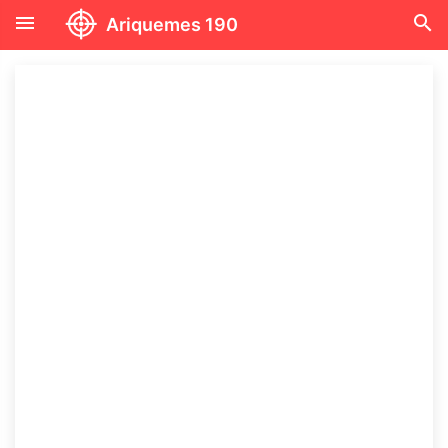
menu
search
Ariquemes 190