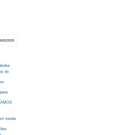
5/03/2025
lândia
os do
nos
 para
ESTAMOS
om venda
ções
s,