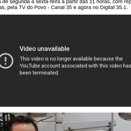
a de segunda à sexta-feira a partir das 11 horas, com rep
as, pela TV do Povo - Canal 35 e agora no Digital 35.1.