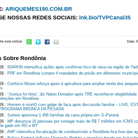
E:
ARIQUEMES190.COM.BR
SE NOSSAS REDES SOCIAIS:
lnk.bio/TVPCanal35
he esta notícia
Data: 0
s Sobre Rondônia
26 :
IDARON intensifica ações após confirmar foco de raiva na região de Tari
26 :
PRF em Rondônia cumpre 4 mandados de prisão em diferentes municípi
26 :
Confúcio Moura reforça apoio à apicultura para ampliar renda dos peque
es
26 :
“Justiça foi feita”, diz Natan Donadon após TRE reconhecer elegibilidade
 eleições em Rondônia
26 :
Homem é mortO com golpe de faca após discussão familiar – LIVE: 
 PROGRAMA BRONCA DA PESADA
26 :
Sorteio aproxima 1.456 famílias da casa própria em Ji–Paraná
26 :
MP denuncia 16 pessoas por sonegar mais de R$ 7 milhões em ICMS c
r de gado em RO e MT
26 :
ANP intensifica fiscalização de combustíveis e Rondônia fica fora das a
26 :
Polícia Federal deflagra Operação Reduto e investiga fraude em licitaçõe