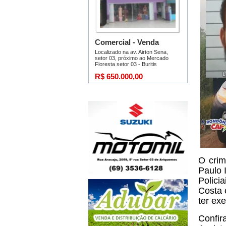
O crim
Paulo 
Polici
Costa 
ter ex
Confir