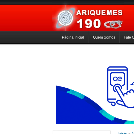
Página Inicial
Quem Somos
Fale 
Início
»
N