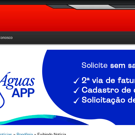
Conosco
otícias
»
Rondônia
» Exibindo Notícia