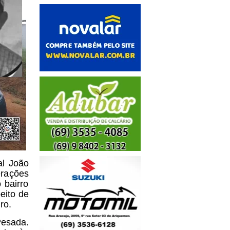
al João
erações
 bairro
eito de
gro.
Pesada.