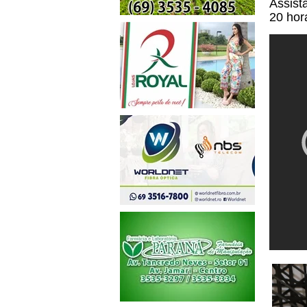
Assist
20 hor