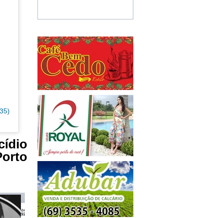
35)
ídio
orto