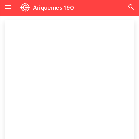
menu
search
Ariquemes 190