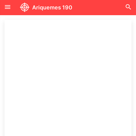
menu
search
Ariquemes 190