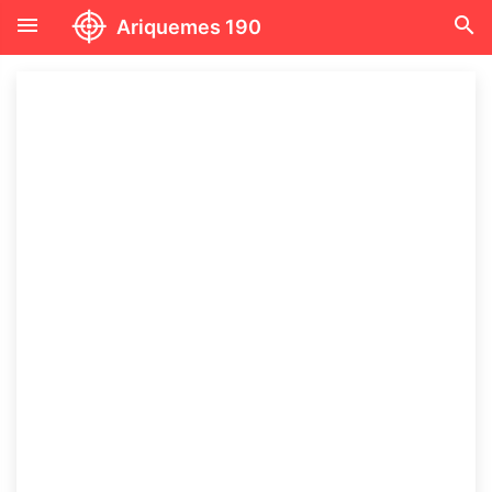
menu
search
Ariquemes 190