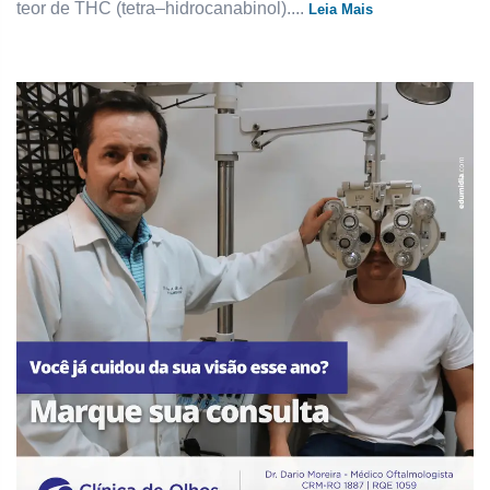
teor de THC (tetra–hidrocanabinol)....
Leia Mais