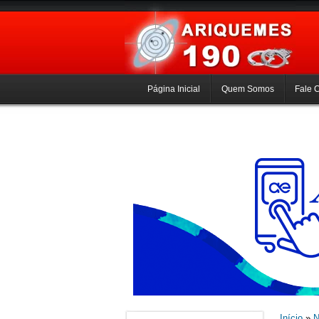
Página Inicial
Quem Somos
Fale 
Início
»
N