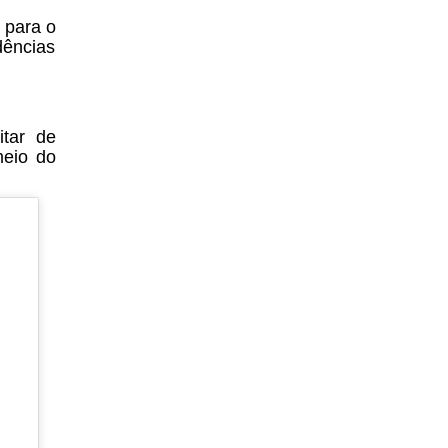
 para o
dências
itar de
meio do