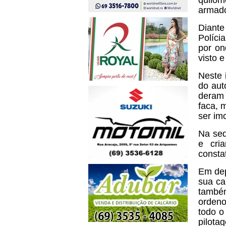
quilôm
armado
Diante
Políci
por on
visto e
Neste 
do aut
deram 
faca, 
ser im
Na seq
e cri
consta
Em dep
sua ca
também
ordeno
todo o
pilota