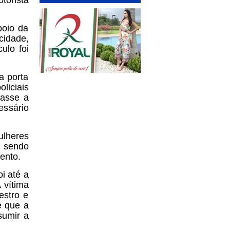
torista
poio da
cidade,
ulo foi
a porta
liciais
gasse a
essário
ulheres
 sendo
ento.
i até a
 vítima
estro e
e que a
sumir a