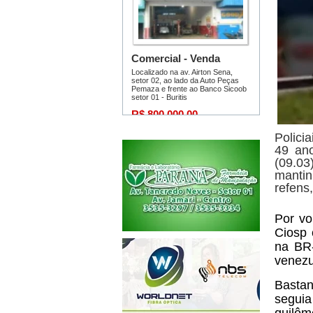
Polici
49 ano
(09.03
mantin
refens
Por vo
Ciosp 
na BR-
venezu
Bastan
seguia