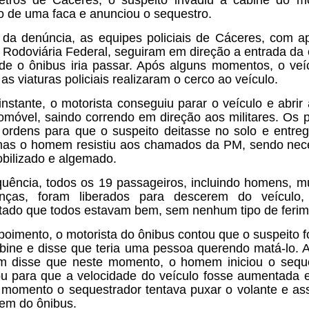
etros de Cáceres, o suspeito invadiu a cabine do mo
 de uma faca e anunciou o sequestro.
 da denúncia, as equipes policiais de Cáceres, com a
a Rodoviária Federal, seguiram em direção a entrada da 
de o ônibus iria passar. Após alguns momentos, o veíc
 as viaturas policiais realizaram o cerco ao veículo.
instante, o motorista conseguiu parar o veículo e abrir 
omóvel, saindo correndo em direção aos militares. Os po
ordens para que o suspeito deitasse no solo e entre
mas o homem resistiu aos chamados da PM, sendo nec
obilizado e algemado.
uência, todos os 19 passageiros, incluindo homens, m
anças, foram liberados para descerem do veículo,
tado que todos estavam bem, sem nenhum tipo de ferim
oimento, o motorista do ônibus contou que o suspeito fo
bine e disse que teria uma pessoa querendo matá-lo. A
 disse que neste momento, o homem iniciou o sequ
u para que a velocidade do veículo fosse aumentada 
 momento o sequestrador tentava puxar o volante e as
gem do ônibus.