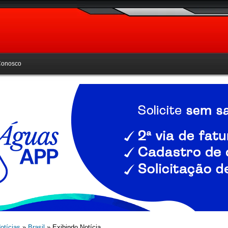
Conosco
otícias
»
Brasil
» Exibindo Notícia