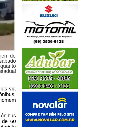
omem de
 sábado
nquanto
stadual
ias via
ônibus,
m homem
 ônibus
a de 60