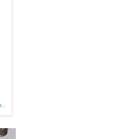
Uma publicação compartilhada por CANAL 35 | ARIQUEMES190.COM.BR (@tvpcanal35)