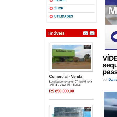
SAÚDE
SHOP
UTILIDADES
VÍDE
sequ
pass
por
Dani