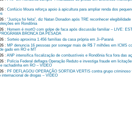
26 :
Confúcio Moura reforça apoio à apicultura para ampliar renda dos peque
es
26 :
“Justiça foi feita”, diz Natan Donadon após TRE reconhecer elegibilidade
 eleições em Rondônia
26 :
Homem é mortO com golpe de faca após discussão familiar – LIVE: 
 PROGRAMA BRONCA DA PESADA
26 :
Sorteio aproxima 1.456 famílias da casa própria em Ji–Paraná
26 :
MP denuncia 16 pessoas por sonegar mais de R$ 7 milhões em ICMS c
r de gado em RO e MT
26 :
ANP intensifica fiscalização de combustíveis e Rondônia fica fora das a
26 :
Polícia Federal deflagra Operação Reduto e investiga fraude em licitaçõe
 e rachadinha em RO – VÍDEO
26 :
PF DEFLAGOU OPERAÇÃO SORTIDA VERTIS contra grupo criminoso v
co internacional de drogas – VÍDEO