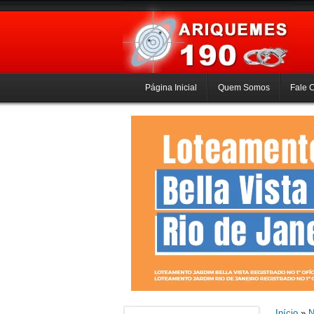
Página Inicial
Quem Somos
Fale 
Início
»
N