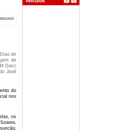
4/02/2016
 Dias de
agem de
PM Darci
do José
ento do
cial nos
elas, os
 Soares,
sunção,