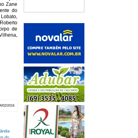
uno Zane
ente do
Lobato,
 Roberto
orpo de
ilhena,
4/02/2016
lândia
os do