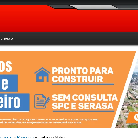
Conosco
otícias
»
Rondônia
» Exibindo Notícia