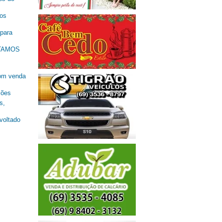
nos
 para
ESTAMOS
om venda
ções
s,
oltado