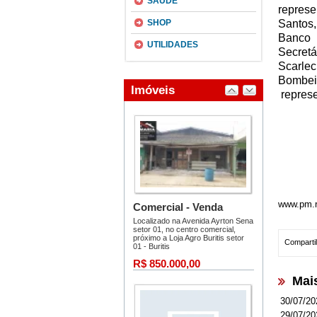
SAÚDE
represe
SHOP
Santos
Banco 
UTILIDADES
Secretá
Scarle
Bombei
represe
www.pm.r
Compartil
Mai
30/07/20
29/07/20