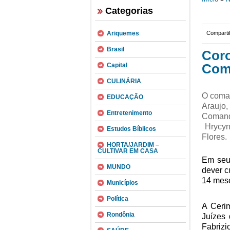
Categorias
Ariquemes
Compartil
Brasil
Coro
Com
Capital
CULINÁRIA
O coman
EDUCAÇÃO
Araujo
Entretenimento
Comando
Hrycyn
Estudos Bíblicos
Flores.
HORTA/JARDIM –
CULTIVAR EM CASA
Em seu
MUNDO
dever c
14 mese
Municípios
Política
A Cerim
Rondônia
Juízes 
Fabriz