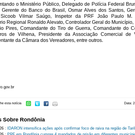
ntando o Ministério Público, Delegado de Polícia Federal Br
, Gerente do Banco do Brasil, Osmar Alves dos Santos, Ger
Sicoob Vilmar Saúgo, Inspetor da PRF João Paulo M. 
rio Regional Ronaldo Alevato, Controlador Geral do Município,
cio Pires, Comandante do Tiro de Guerra, Comandante do C
ros de Vilhena, Presidente da Associação Comercial de V
ntante da Câmara dos Vereadores, entre outros.
o.gov.br
he esta notícia
Data: 2
s Sobre Rondônia
26 :
IDARON intensifica ações após confirmar foco de raiva na região de Tari
26 :
PRF em Rondônia cumpre 4 mandados de prisão em diferentes municípi