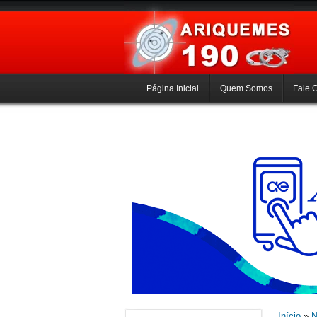
Página Inicial
Quem Somos
Fale 
Início
»
N