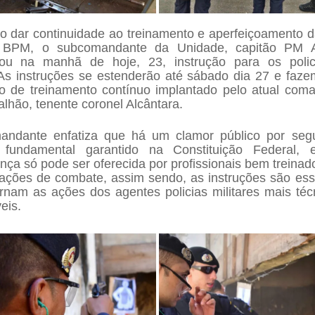
o dar continuidade ao treinamento e aperfeiçoamento d
 BPM, o subcomandante da Unidade, capitão PM 
rou na manhã de hoje, 23, instrução para os poli
 As instruções se estenderão até sábado dia 27 e faze
lo de treinamento contínuo implantado pelo atual com
alhão, tenente coronel Alcântara.
ndante enfatiza que há um clamor público por seg
o fundamental garantido na Constituição Federal,
nça só pode ser oferecida por profissionais bem treinad
uações de combate, assim sendo, as instruções são ess
ornam as ações dos agentes policias militares mais téc
eis.