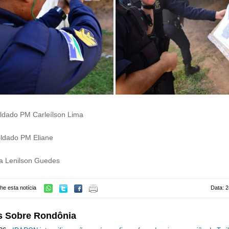
ldado PM Carleílson Lima
ldado PM Eliane
ta Lenilson Guedes
he esta notícia
Data: 2
s Sobre Rondônia