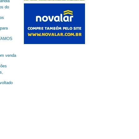
lândia
os do
nos
 para
ESTAMOS
om venda
ções
s,
oltado