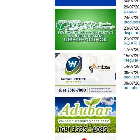
30/07/20
29/07/20
Estado
24/07/20
produtor
23/07/20
disputar
21/07/20
NO AR!
17/07/20
15/07/20
irregula
14/07/20
09/07/20
peculato
09/07/20
ao tráfi