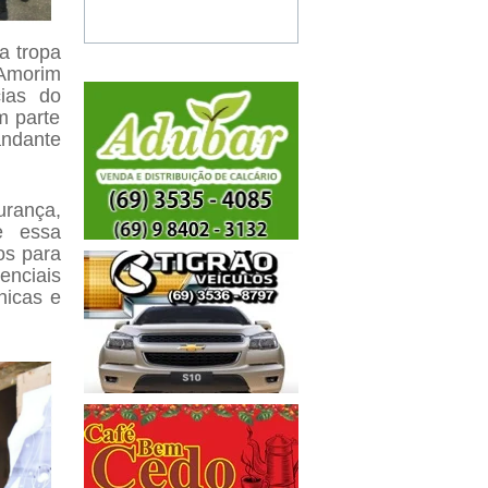
a tropa
Amorim
cias do
m parte
andante
urança,
 e essa
os para
enciais
nicas e