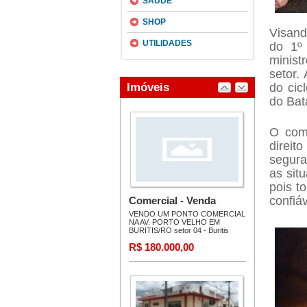
SAÚDE
SHOP
Visand
UTILIDADES
do 1º
minist
setor.
do cic
do Bat
O coma
direit
segura
as sit
pois t
confiáv