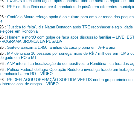
26 :
IDARON intensifica ações após confirmar foco de raiva na região de Tari
26 :
PRF em Rondônia cumpre 4 mandados de prisão em diferentes municípi
26 :
Confúcio Moura reforça apoio à apicultura para ampliar renda dos peque
es
26 :
“Justiça foi feita”, diz Natan Donadon após TRE reconhecer elegibilidade
 eleições em Rondônia
26 :
Homem é mortO com golpe de faca após discussão familiar – LIVE: 
 PROGRAMA BRONCA DA PESADA
26 :
Sorteio aproxima 1.456 famílias da casa própria em Ji–Paraná
26 :
MP denuncia 16 pessoas por sonegar mais de R$ 7 milhões em ICMS c
r de gado em RO e MT
26 :
ANP intensifica fiscalização de combustíveis e Rondônia fica fora das a
26 :
Polícia Federal deflagra Operação Reduto e investiga fraude em licitaçõe
 e rachadinha em RO – VÍDEO
26 :
PF DEFLAGOU OPERAÇÃO SORTIDA VERTIS contra grupo criminoso v
co internacional de drogas – VÍDEO