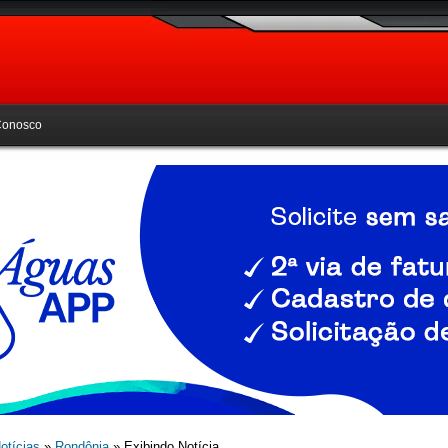
Conosco
otícias
»
Rondônia
» Exibindo Notícia