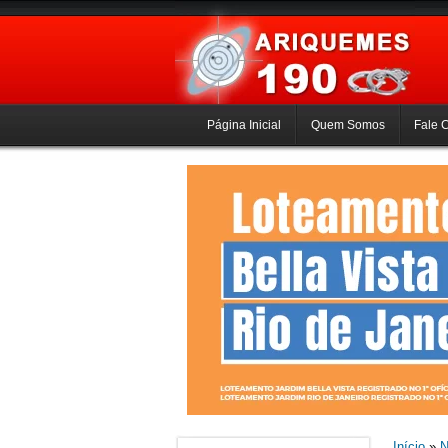
Página Inicial
Quem Somos
Fale 
Início
»
N