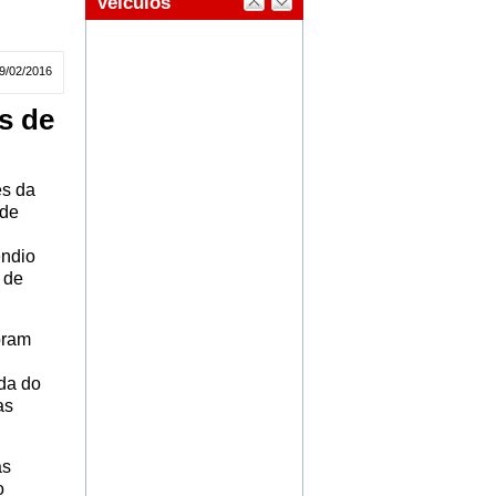
9/02/2016
s de
és da
 de
êndio
 de
oram
da do
as
as
o