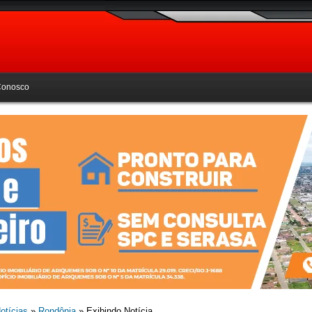
Conosco
otícias
»
Rondônia
» Exibindo Notícia