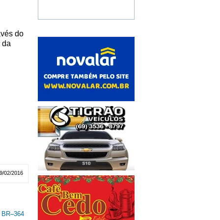
avés do
 da
9/02/2016
a BR–364