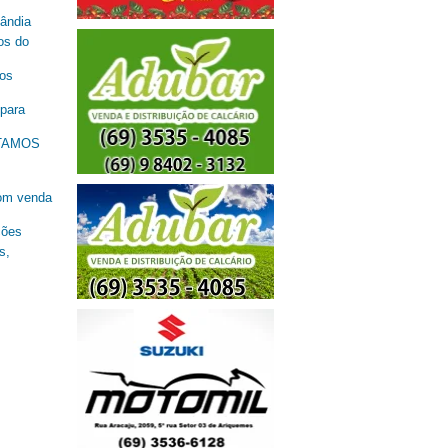
lândia
os do
nos
 para
ESTAMOS
om venda
ções
s,