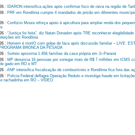
26 :
IDARON intensifica ações após confirmar foco de raiva na região de Tari
26 :
PRF em Rondônia cumpre 4 mandados de prisão em diferentes municípi
26 :
Confúcio Moura reforça apoio à apicultura para ampliar renda dos peque
es
26 :
“Justiça foi feita”, diz Natan Donadon após TRE reconhecer elegibilidade
 eleições em Rondônia
26 :
Homem é mortO com golpe de faca após discussão familiar – LIVE: 
 PROGRAMA BRONCA DA PESADA
26 :
Sorteio aproxima 1.456 famílias da casa própria em Ji–Paraná
26 :
MP denuncia 16 pessoas por sonegar mais de R$ 7 milhões em ICMS c
r de gado em RO e MT
26 :
ANP intensifica fiscalização de combustíveis e Rondônia fica fora das a
26 :
Polícia Federal deflagra Operação Reduto e investiga fraude em licitaçõe
 e rachadinha em RO – VÍDEO