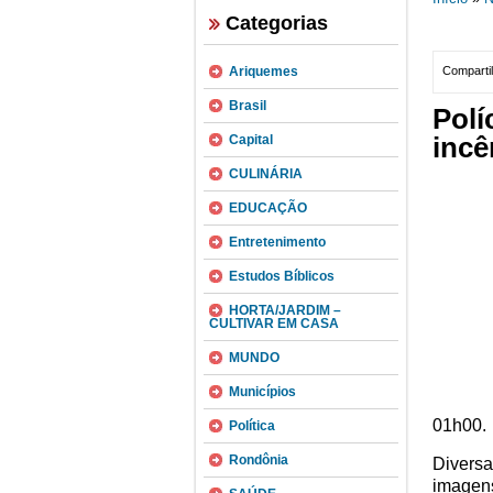
Categorias
Ariquemes
Compartil
Brasil
Polí
incê
Capital
CULINÁRIA
EDUCAÇÃO
Entretenimento
Estudos Bíblicos
HORTA/JARDIM –
CULTIVAR EM CASA
MUNDO
Municípios
01h00.
Política
Rondônia
Diversa
imagens