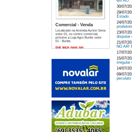
em RO
30/07/20
29/07/20
Estado
24/07/20
produtor
23/07/20
disputar
21/07/20
NO AR!
17/07/20
15/07/20
irregula
14/07/20
09/07/20
peculato