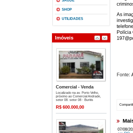
SAÚDE
crimino
SHOP
As imag
UTILIDADES
investi
telefon
Polícia
197@pc.
Fonte:
Compartil
Mai
07/08/20