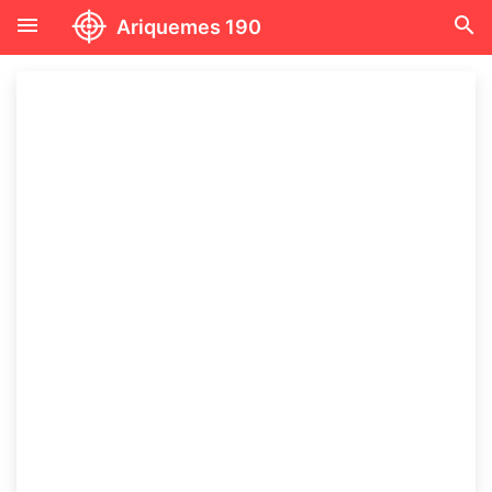
menu
search
Ariquemes 190