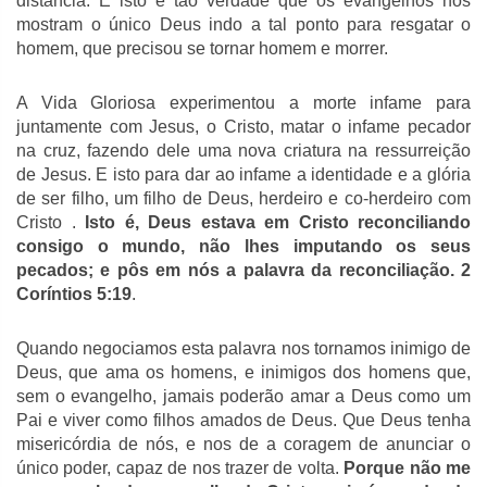
distância. E isto é tão verdade que os evangelhos nos
mostram o único Deus indo a tal ponto para resgatar o
homem, que precisou se tornar homem e morrer.
A Vida Gloriosa experimentou a morte infame para
juntamente com Jesus, o Cristo, matar o infame pecador
na cruz, fazendo dele uma nova criatura na ressurreição
de Jesus. E isto para dar ao infame a identidade e a glória
de ser filho, um filho de Deus, herdeiro e co-herdeiro com
Cristo .
Isto é, Deus estava em Cristo reconciliando
consigo o mundo, não lhes imputando os seus
pecados; e pôs em nós a palavra da reconciliação. 2
Coríntios 5:19
.
Quando negociamos esta palavra nos tornamos inimigo de
Deus, que ama os homens, e inimigos dos homens que,
sem o evangelho, jamais poderão amar a Deus como um
Pai e viver como filhos amados de Deus. Que Deus tenha
misericórdia de nós, e nos de a coragem de anunciar o
único poder, capaz de nos trazer de volta.
Porque não me