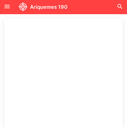
menu
search
Ariquemes 190