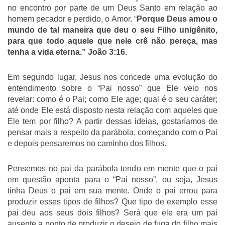
no encontro por parte de um Deus Santo em relação ao
homem pecador e perdido, o Amor. “
Porque Deus amou o
mundo de tal maneira que deu o seu Filho unigênito,
para que todo aquele que nele crê não pereça, mas
tenha a vida eterna.” João 3:16.
Em segundo lugar, Jesus nos concede uma evolução do
entendimento sobre o “Pai nosso” que Ele veio nos
revelar: como é o Pai; como Ele age; qual é o seu caráter;
até onde Ele está disposto nesta relação com aqueles que
Ele tem por filho? A partir dessas ideias, gostaríamos de
pensar mais a respeito da parábola, começando com o Pai
e depois pensaremos no caminho dos filhos.
Pensemos no pai da parábola tendo em mente que o pai
em questão aponta para o “Pai nosso”, ou seja, Jesus
tinha Deus o pai em sua mente. Onde o pai errou para
produzir esses tipos de filhos? Que tipo de exemplo esse
pai deu aos seus dois filhos? Será que ele era um pai
ausente a ponto de produzir o desejo de fuga do filho mais