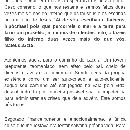
pecados. Cristo em nós é a esperança de nossa glória.
Caso contrário, o que nos restaria é sermos feitos duas
vezes mais filhos do inferno que os fariseus e os escribas
no auditório de Jesus. “
Ai de vós, escribas e fariseus,
hipócritas! pois que percorreis o mar e a terra para
fazer um prosélito; e, depois de o terdes feito, o fazeis
filho do inferno duas vezes mais do que vós.
Mateus 23:15
.
Atentemos agora para o caminho do caçula. Um jovem
prepotente, teomaníaco, sem afeto pelo pai, cheio de
direitos e avesso à comunhão. Sendo deus da própria
existência como um ser auto-criado e auto-suficiente,
segue seu caminho até ser jogado na vala pela vida,
descobrindo da pior maneira possível sua incompetência
para administrar as crises que dela advém. Este somos
nós todos.
Esgotado financeiramente e emocionalmente, a única
coisa que lhe restava era tentar salvar a própria vida. Para