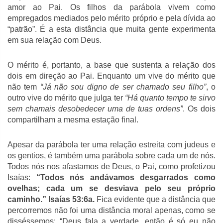
amor ao Pai. Os filhos da parábola vivem como
empregados mediados pelo mérito próprio e pela dívida ao
“patrão”. É a esta distância que muita gente experimenta
em sua relação com Deus.
O mérito é, portanto, a base que sustenta a relação dos
dois em direção ao Pai. Enquanto um vive do mérito que
não tem
“Já não sou digno de ser chamado seu filho”
, o
outro vive do mérito que julga ter
“Há quanto tempo te sirvo
sem chamais desobedecer uma de tuas ordens”
. Os dois
compartilham a mesma estação final.
Apesar da parábola ter uma relação estreita com judeus e
os gentios, é também uma parábola sobre cada um de nós.
Todos nós nos afastamos de Deus, o Pai, como profetizou
Isaías:
“Todos nós andávamos desgarrados como
ovelhas; cada um se desviava pelo seu próprio
caminho.” Isaías 53:6a.
Fica evidente que a distância que
percorremos não foi uma distância moral apenas, como se
disséssemos: “Deus fala a verdade, então é só eu não