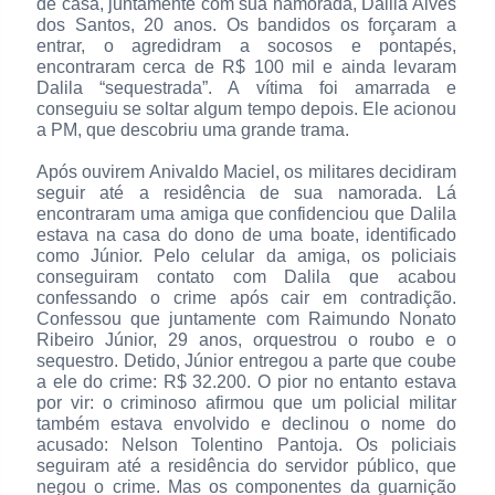
de casa, juntamente com sua namorada, Dalila Alves
dos Santos, 20 anos. Os bandidos os forçaram a
entrar, o agredidram a socosos e pontapés,
encontraram cerca de R$ 100 mil e ainda levaram
Dalila “sequestrada”. A vítima foi amarrada e
conseguiu se soltar algum tempo depois. Ele acionou
a PM, que descobriu uma grande trama.
Após ouvirem Anivaldo Maciel, os militares decidiram
seguir até a residência de sua namorada. Lá
encontraram uma amiga que confidenciou que Dalila
estava na casa do dono de uma boate, identificado
como Júnior. Pelo celular da amiga, os policiais
conseguiram contato com Dalila que acabou
confessando o crime após cair em contradição.
Confessou que juntamente com Raimundo Nonato
Ribeiro Júnior, 29 anos, orquestrou o roubo e o
sequestro. Detido, Júnior entregou a parte que coube
a ele do crime: R$ 32.200. O pior no entanto estava
por vir: o criminoso afirmou que um policial militar
também estava envolvido e declinou o nome do
acusado: Nelson Tolentino Pantoja. Os policiais
seguiram até a residência do servidor público, que
negou o crime. Mas os componentes da guarnição