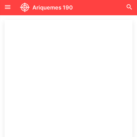
menu
search
Ariquemes 190