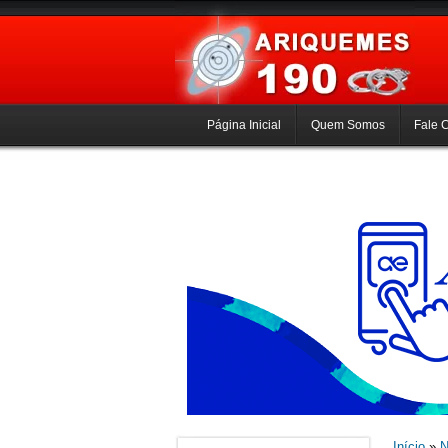
Página Inicial
Quem Somos
Fale 
Início
»
N