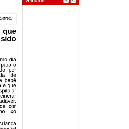
0/05/2014
 que
sido
imo dia
 para o
do por
nda de
da bebê
a e que
pitalar
inerar
dáver,
de cor
o lixo
riança