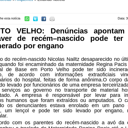
he esta notícia
Data: 3
TO VELHO: Denúncias apontam
áver de recém–nascido pode ter 
nerado por engano
o do recém-nascido Nicolas Nailtz desaparecido no últ
quando foi encaminhado da maternidade Regina Pacis
tal de Base em Porto Velho pode ter sido incinera
o, de acordo com informações extraoficiais vi
nários do hospital, feitas de forma anônima.O corpo 
sido levado por funcionários de uma empresa terceirizad
 serviços ao governo no transporte de material hos
rtado. A empresa é responsável por levar para inc
os humanos que foram extraídos ou amputados. O ca
do os denunciantes estava enrolado em um pano 
a, um lençol e pode ter sido levado por engano, n
lar.
ordo com os parentes do recém-nascido a avó da c