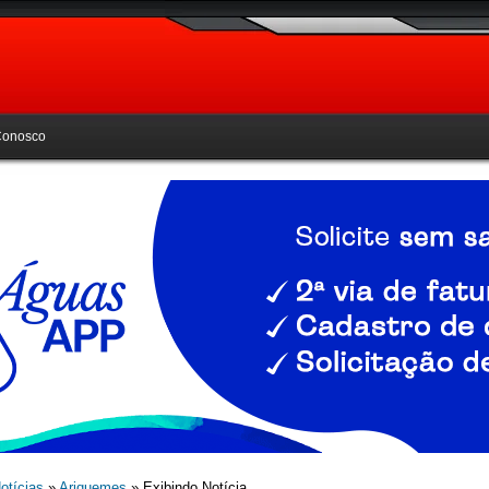
Conosco
otícias
»
Ariquemes
» Exibindo Notícia