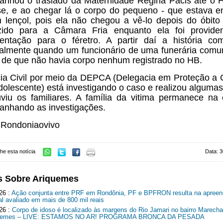
nhou o traslado da Maternidade Regina Pacis até o H
e, e ao chegar lá o corpo do pequeno - que estava e
lençol, pois ela não chegou a vê-lo depois do óbito 
zido para a Câmara Fria enquanto ela foi providen
ntação para o féretro. A partir daí a história com
palmente quando um funcionário de uma funerária comu
a de que não havia corpo nenhum registrado no HB.
cia Civil por meio da DEPCA (Delegacia em Proteção a 
dolescente) está investigando o caso e realizou algumas 
uviu os familiares. A família da vitima permanece na c
nhando as investigações.
 Rondoniaovivo
he esta notícia
Data: 3
s Sobre Ariquemes
26 :
Ação conjunta entre PRF em Rondônia, PF e BPFRON resulta na apreen
al avaliado em mais de 800 mil reais
26 :
Corpo de idoso é localizado às margens do Rio Jamari no bairro Marech
quemes – LIVE: ESTAMOS NO AR! PROGRAMA BRONCA DA PESADA