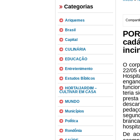
Categorias
Ariquemes
Compartil
Brasil
POR
cad
Capital
inci
CULINÁRIA
EDUCAÇÃO
O corp
Entretenimento
22/05 
Hospi
Estudos Bíblicos
engan
funcio
HORTA/JARDIM –
CULTIVAR EM CASA
teria 
presta
MUNDO
desca
pedaç
Municípios
segun
branc
Política
hospita
Rondônia
De ac