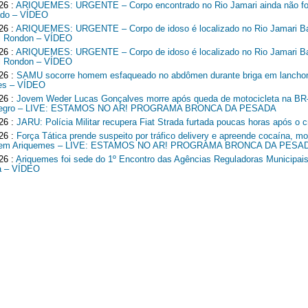
26 :
ARIQUEMES: URGENTE – Corpo encontrado no Rio Jamari ainda não fo
cado – VÍDEO
26 :
ARIQUEMES: URGENTE – Corpo de idoso é localizado no Rio Jamari Ba
l Rondon – VÍDEO
26 :
ARIQUEMES: URGENTE – Corpo de idoso é localizado no Rio Jamari Ba
l Rondon – VÍDEO
26 :
SAMU socorre homem esfaqueado no abdômen durante briga em lancho
es – VÍDEO
26 :
Jovem Weder Lucas Gonçalves morre após queda de motocicleta na B
Negro – LIVE: ESTAMOS NO AR! PROGRAMA BRONCA DA PESADA
26 :
JARU: Polícia Militar recupera Fiat Strada furtada poucas horas após o c
26 :
Força Tática prende suspeito por tráfico delivery e apreende cocaína, mo
o em Ariquemes – LIVE: ESTAMOS NO AR! PROGRAMA BRONCA DA PESA
26 :
Ariquemes foi sede do 1º Encontro das Agências Reguladoras Municipais
a – VÍDEO