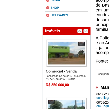
acompa
SAÚDE
de Bas
SHOP
em um 
condu
UTILIDADES
docume
princi
famíli
A Polí
e ao A
- já o
acompa
Fonte:
Compartil
Mai
06/08/20
ouro ileg
06/08/20
em Ari