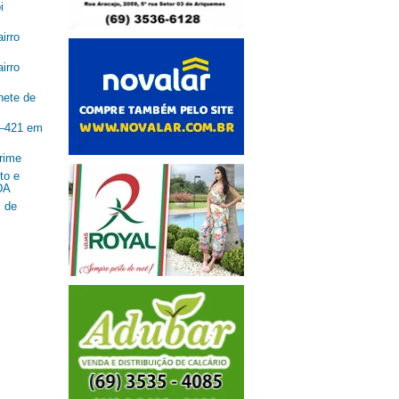
i
irro
irro
nete de
R–421 em
rime
to e
DA
 de