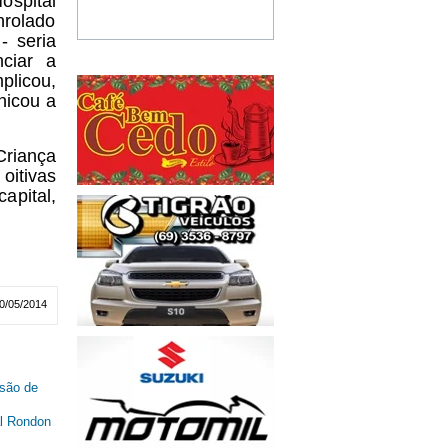
ospital
nrolado
- seria
ciar a
plicou,
nicou a
Criança
oitivas
apital,
0/05/2014
são de
al Rondon