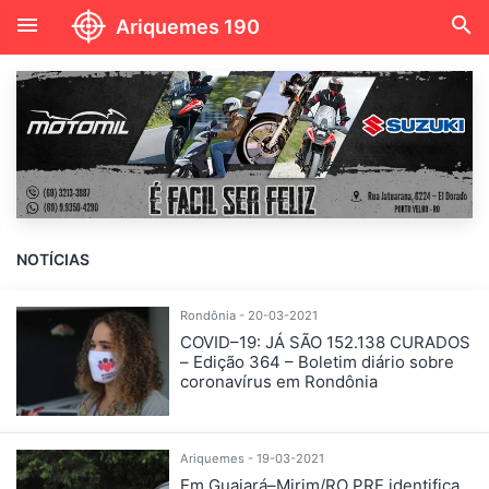
menu
search
Ariquemes 190
NOTÍCIAS
Rondônia - 20-03-2021
COVID–19: JÁ SÃO 152.138 CURADOS
– Edição 364 – Boletim diário sobre
coronavírus em Rondônia
Ariquemes - 19-03-2021
Em Guajará–Mirim/RO PRF identifica