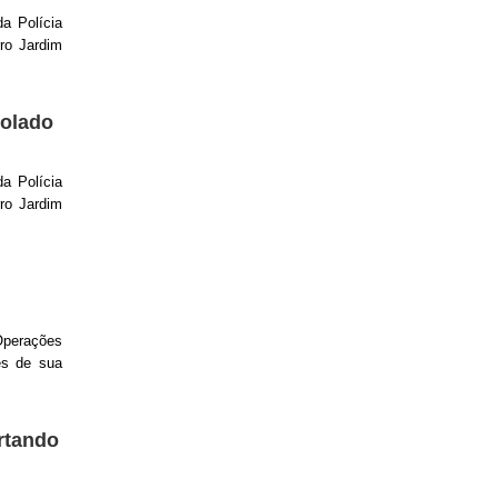
a Polícia
ro Jardim
olado
a Polícia
ro Jardim
Operações
és de sua
rtando