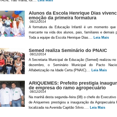
 Acre, Tião Viana, foi....
Leia Mais
Alunos da Escola Henrique Dias viven
emoção da primeira formatura
08/12/2014
A formatura da Educação Infantil é um momento que
marcante na vida dos alunos, pais, familiares e demais 
Toda a equipe da Escola Henrique Dias....
Leia Mais
Semed realiza Seminário do PNAIC
08/12/2014
A Secretaria Municipal de Educação (Semed) realizou no
dezembro, o Seminário Municipal do Pacto Nacio
Alfabetização na Idade Certa (PNAIC)....
Leia Mais
ARIQUEMES: Prefeito prestigia inaugu
de empresa do ramo agropecuário
08/12/2014
Na manhã desta segunda–feira (08) o chefe do Executivo
de Ariquemes prestigiou a inauguração da Agropecuária 
localizada na Avenida Capitão Silvio.....
Leia Mais