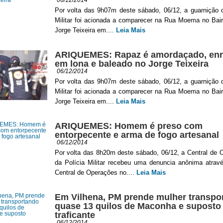
06/12/2014
Por volta das 9h07m deste sábado, 06/12, a guarnição d
Militar foi acionada a comparecer na Rua Moema no Bair
Jorge Teixeira em....
Leia Mais
ARIQUEMES: Rapaz é amordaçado, enr
em lona e baleado no Jorge Teixeira
06/12/2014
Por volta das 9h07m deste sábado, 06/12, a guarnição d
Militar foi acionada a comparecer na Rua Moema no Bair
Jorge Teixeira em....
Leia Mais
ARIQUEMES: Homem é preso com
entorpecente e arma de fogo artesanal
06/12/2014
Por volta das 8h20m deste sábado, 06/12, a Central de 
da Polícia Militar recebeu uma denuncia anônima atrav
Central de Operações no....
Leia Mais
Em Vilhena, PM prende mulher transpo
quase 13 quilos de Maconha e suposto
traficante
06/12/2014