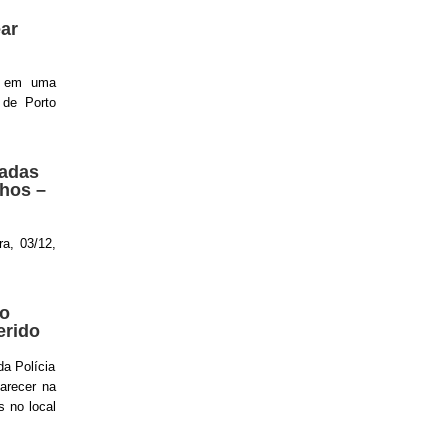
ar
) em uma
 de Porto
zadas
nhos –
ra, 03/12,
no
erido
da Polícia
parecer na
 no local