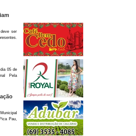
ciam
 deve ser
presentes.
 dia 05 de
nal Pela
ração
 Municipal
Pica Pau,