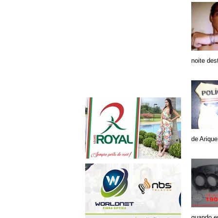
noite des
de Ariqu
quando e