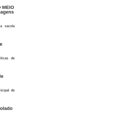
 MEIO
agens
a sacola
e
íticas de
de
icipal de
olado