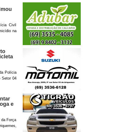
timou
cia Civil
micídio na
to
icleta
da Polícia
o Setor 04
ntar
roga e
 da Força
riquemes,