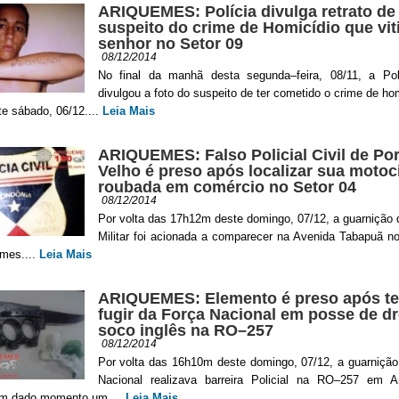
ARIQUEMES: Polícia divulga retrato de
suspeito do crime de Homicídio que vi
senhor no Setor 09
08/12/2014
No final da manhã desta segunda–feira, 08/11, a Polí
divulgou a foto do suspeito de ter cometido o crime de ho
te sábado, 06/12....
Leia Mais
ARIQUEMES: Falso Policial Civil de Por
Velho é preso após localizar sua motoc
roubada em comércio no Setor 04
08/12/2014
Por volta das 17h12m deste domingo, 07/12, a guarnição 
Militar foi acionada a comparecer na Avenida Tabapuã n
emes....
Leia Mais
ARIQUEMES: Elemento é preso após te
fugir da Força Nacional em posse de d
soco inglês na RO–257
08/12/2014
Por volta das 16h10m deste domingo, 07/12, a guarnição
Nacional realizava barreira Policial na RO–257 em A
m dado momento um....
Leia Mais