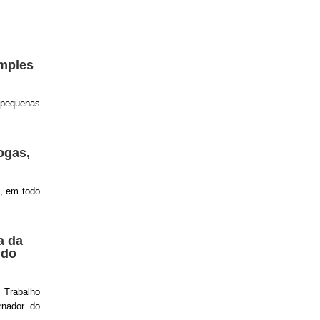
imples
e pequenas
ogas,
), em todo
a da
 do
 Trabalho
rnador do