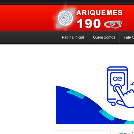
Página Inicial
Quem Somos
Fale 
Início
» N