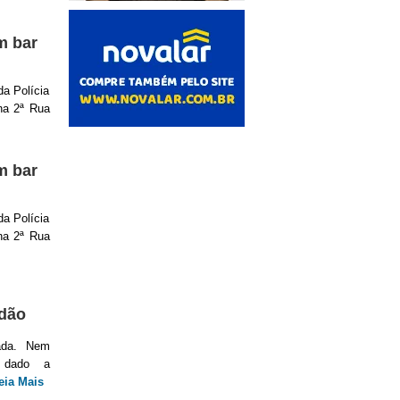
m bar
da Polícia
 na 2ª Rua
m bar
da Polícia
 na 2ª Rua
adão
jada. Nem
e dado a
eia Mais