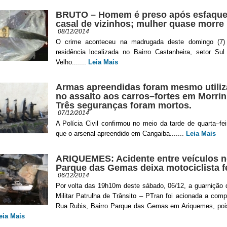
BRUTO – Homem é preso após esfaque
casal de vizinhos; mulher quase morre
08/12/2014
O crime aconteceu na madrugada deste domingo (7
residência localizada no Bairro Castanheira, setor Sul
Velho.......
Leia Mais
Armas apreendidas foram mesmo utili
no assalto aos carros–fortes em Morri
Três seguranças foram mortos.
07/12/2014
A Polícia Civil confirmou no meio da tarde de quarta–fei
que o arsenal apreendido em Cangaiba.......
Leia Mais
ARIQUEMES: Acidente entre veículos 
Parque das Gemas deixa motociclista f
06/12/2014
Por volta das 19h10m deste sábado, 06/12, a guarnição 
Militar Patrulha de Trânsito – PTran foi acionada a com
Rua Rubis, Bairro Parque das Gemas em Ariquemes, pois
eia Mais