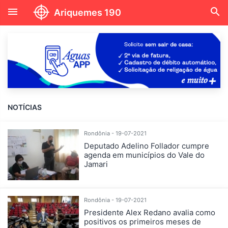
menu
search
Ariquemes 190
NOTÍCIAS
Rondônia - 19-07-2021
Deputado Adelino Follador cumpre
agenda em municípios do Vale do
Jamari
Rondônia - 19-07-2021
Presidente Alex Redano avalia como
positivos os primeiros meses de