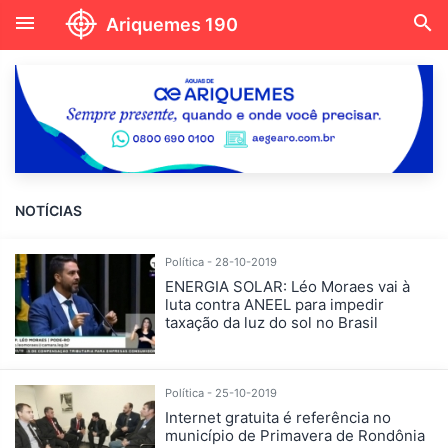
menu
search
Ariquemes 190
NOTÍCIAS
Política - 28-10-2019
ENERGIA SOLAR: Léo Moraes vai à
luta contra ANEEL para impedir
taxação da luz do sol no Brasil
Política - 25-10-2019
Internet gratuita é referência no
município de Primavera de Rondônia