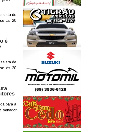
ssista de
ise às 20
o é
o
ssista de
ise às 20
ura
utores
nda para a
lo senador