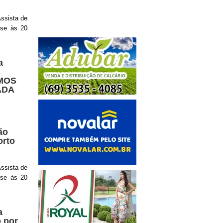
ssista de
ise às 20
a
AMOS
ADA
ão
orto
ssista de
ise às 20
a
 por