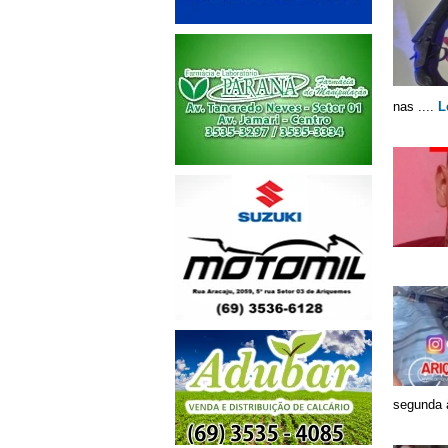
nas ....
L
segunda à