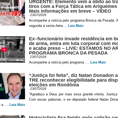
URGENTE: Elemento vem à óbito ao tr
tiros com a Força Tática em Ariquemes
Mais informações em breve – VÍDEO
23/07/2026
Acompanhe a notícia pelo programa Bronca da Pesada. A
segunda à sexta–feira....
Leia Mais
Ex–funcionário invade residência em b
de arma, entra em luta corporal com m
e acaba preso – LIVE: ESTAMOS NO AR
PROGRAMA BRONCA DA PESADA
23/07/2026
Acompanhe a notícia pelo programa ....
Leia Mais
“Justiça foi feita”, diz Natan Donadon 
TRE reconhecer elegibilidade para disp
eleições em Rondônia
23/07/2026
“Agradeço a Deus por mais essa grande vitória. Justiça f
Com essas palavras, o ex–deputado federal Natan Dona
 a ....
Leia Mais
Motociclista fica ferido após colisão c