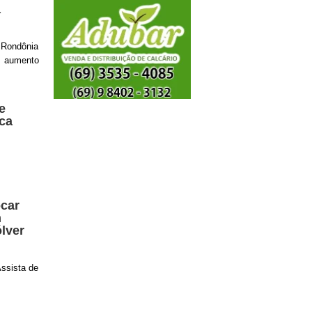
a
 Rondônia
am aumento
e
ica
car
m
lver
ssista de