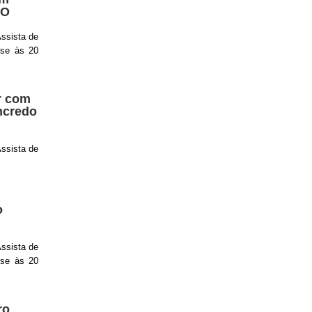
EO
ssista de
ise às 20
r com
ancredo
ssista de
o
ssista de
ise às 20
ro