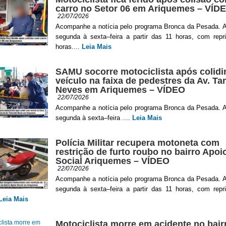
carro no Setor 06 em Ariquemes – VÍD
22/07/2026
Acompanhe a notícia pelo programa Bronca da Pesada. A
segunda à sexta–feira a partir das 11 horas, com repr
horas....
Leia Mais
SAMU socorre motociclista após colidi
veículo na faixa de pedestres da Av. T
Neves em Ariquemes – VÍDEO
22/07/2026
Acompanhe a notícia pelo programa Bronca da Pesada. A
segunda à sexta–feira ....
Leia Mais
Polícia Militar recupera motoneta com
restrição de furto roubo no bairro Apoi
Social Ariquemes – VÍDEO
22/07/2026
Acompanhe a notícia pelo programa Bronca da Pesada. A
segunda à sexta–feira a partir das 11 horas, com repr
Leia Mais
Motociclista morre em acidente no bair