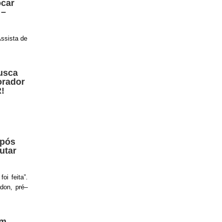
ocar
 –
ssista de
usca
orador
!
após
utar
oi feita”.
don, pré–
om