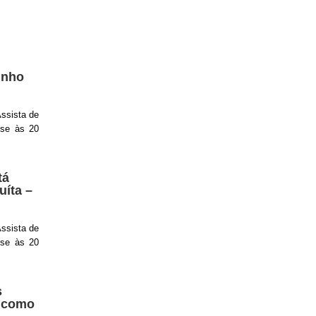
inho
ssista de
ise às 20
tá
uíta –
ssista de
ise às 20
s
e como