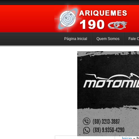
Página Inicial
Quem Somos
Fale 
Início
» N