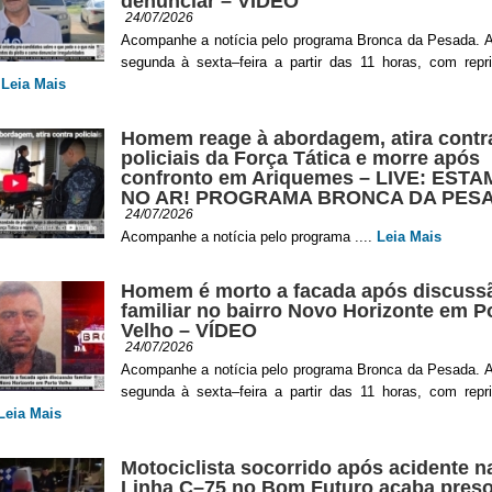
denunciar – VÍDEO
24/07/2026
Acompanhe a notícia pelo programa Bronca da Pesada. A
segunda à sexta–feira a partir das 11 horas, com repr
.
Leia Mais
Homem reage à abordagem, atira contr
policiais da Força Tática e morre após
confronto em Ariquemes – LIVE: EST
NO AR! PROGRAMA BRONCA DA PES
24/07/2026
Acompanhe a notícia pelo programa ....
Leia Mais
Homem é morto a facada após discuss
familiar no bairro Novo Horizonte em P
Velho – VÍDEO
24/07/2026
Acompanhe a notícia pelo programa Bronca da Pesada. A
segunda à sexta–feira a partir das 11 horas, com repr
Leia Mais
Motociclista socorrido após acidente n
Linha C–75 no Bom Futuro acaba preso