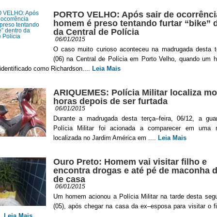
PORTO VELHO: Após sair de ocorrênci
homem é preso tentando furtar “bike” 
da Central de Polícia
06/01/2015
O caso muito curioso aconteceu na madrugada desta te
(06) na Central de Polícia em Porto Velho, quando um
identificado como Richardson....
Leia Mais
ARIQUEMES: Polícia Militar localiza m
horas depois de ser furtada
06/01/2015
Durante a madrugada desta terça–feira, 06/12, a gua
Polícia Militar foi acionada a comparecer em uma r
localizada no Jardim América em ....
Leia Mais
Ouro Preto: Homem vai visitar filho e
encontra drogas e até pé de maconha d
de casa
06/01/2015
Um homem acionou a Polícia Militar na tarde desta segu
(05), após chegar na casa da ex–esposa para visitar o f
..
Leia Mais