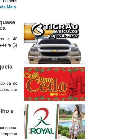
is homens
eia Mais
quase
ca
ros e 40
–feira (6)
queia
ública do
 após ser
lho e
panqueca.
z empresa