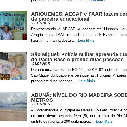
ARIQUEMES: AECAP e FAAR fazem co
de parceira educacional
06/01/2015
Representando a AECAP o economista Linhares Loun
Aragão e pela FAAR o seu Presidente Dr. Evanilde José
fizeram na manhã desta ....
Leia Mais
São Miguel: Polícia Militar apreende qu
de Pasta Base e prende duas pessoas
06/01/2015
Durante uma barreira na RO 429, no KM 02, entre os mun
São Miguel do Guaporé e Seringueiras, Policiais Militare
prenderam duas pessoas....
Leia Mais
ABUNÃ: NÍVEL DO RIO MADEIRA SOBE
METROS
06/01/2015
A Coordenadoria Municipal de Defesa Civil em Porto Velh
na tarde desta segunda–feira (5), que a cota do Rio M
distrito de Abunã, a 200 quilômetros....
Leia Mais