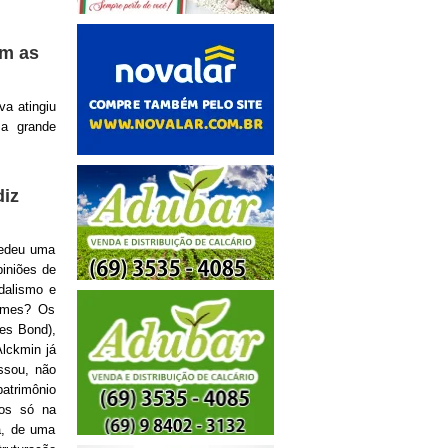
m as
va atingiu
a grande
diz
cedeu uma
piniões de
ndalismo e
rimes? Os
mes Bond),
lckmin já
ssou, não
atrimônio
mos só na
a, de uma