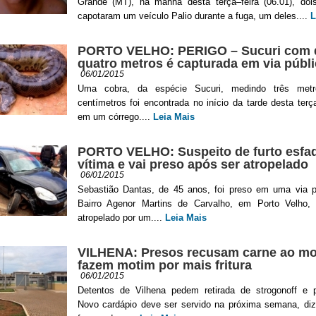
Grande (MT), na manhã desta terça–feira (06.01), do
capotaram um veículo Palio durante a fuga, um deles....
L
PORTO VELHO: PERIGO – Sucuri com 
quatro metros é capturada em via públi
06/01/2015
Uma cobra, da espécie Sucuri, medindo três met
centímetros foi encontrada no início da tarde desta terça
em um córrego....
Leia Mais
PORTO VELHO: Suspeito de furto esfa
vítima e vai preso após ser atropelado
06/01/2015
Sebastião Dantas, de 45 anos, foi preso em uma via p
Bairro Agenor Martins de Carvalho, em Porto Velho,
atropelado por um....
Leia Mais
VILHENA: Presos recusam carne ao mo
fazem motim por mais fritura
06/01/2015
Detentos de Vilhena pedem retirada de strogonoff e 
Novo cardápio deve ser servido na próxima semana, di