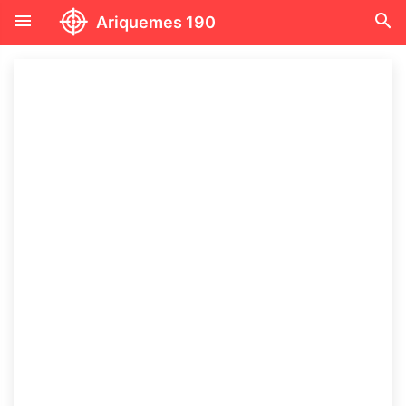
menu
search
Ariquemes 190