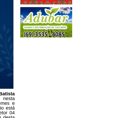
Batista
 nesta
uemes e
io está
etor 04
m desta