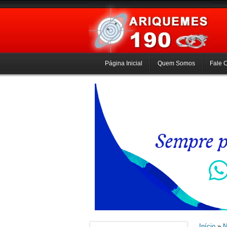
Página Inicial
Quem Somos
Fale 
Início
»
N