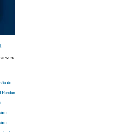
1
8/07/2026
são de
al Rondon
i
irro
irro