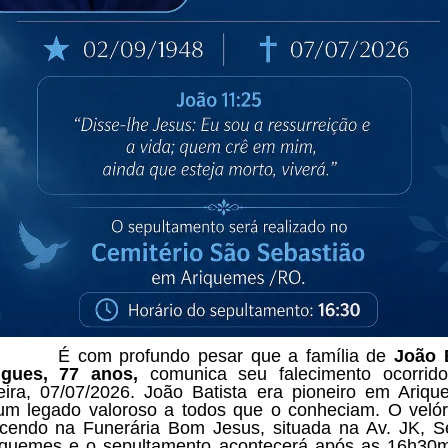
m profundo pesar que a família de
João 
gues, 77 anos,
comunica seu falecimento ocorrido
feira, 07/07/2026. João Batista era pioneiro em Ariq
um legado valoroso a todos que o conheciam. O velór
cendo na Funerária Bom Jesus, situada na Av. JK, S
quemes e o sepultamento acontecerá após as 16h30