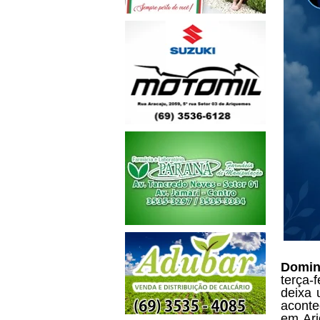
É co
Domin
terça-
deixa 
aconte
em Ari