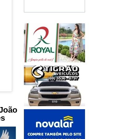
João
es