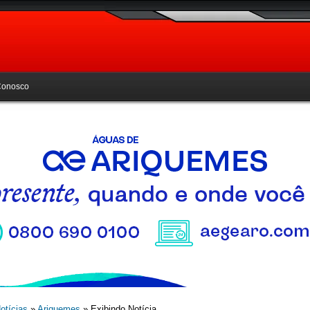
Conosco
otícias
»
Ariquemes
» Exibindo Notícia