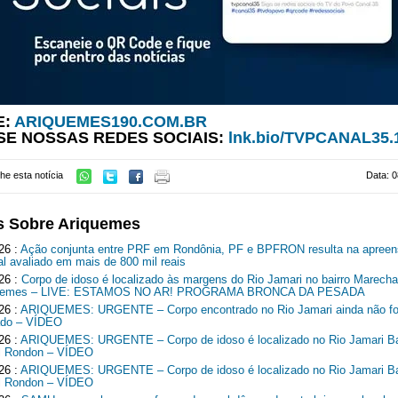
E:
ARIQUEMES190.COM.BR
SE NOSSAS REDES SOCIAIS:
lnk.bio/TVPCANAL35.
he esta notícia
Data: 0
s Sobre Ariquemes
26 :
Ação conjunta entre PRF em Rondônia, PF e BPFRON resulta na apreen
al avaliado em mais de 800 mil reais
26 :
Corpo de idoso é localizado às margens do Rio Jamari no bairro Marech
quemes – LIVE: ESTAMOS NO AR! PROGRAMA BRONCA DA PESADA
26 :
ARIQUEMES: URGENTE – Corpo encontrado no Rio Jamari ainda não fo
cado – VÍDEO
26 :
ARIQUEMES: URGENTE – Corpo de idoso é localizado no Rio Jamari Ba
l Rondon – VÍDEO
26 :
ARIQUEMES: URGENTE – Corpo de idoso é localizado no Rio Jamari Ba
l Rondon – VÍDEO