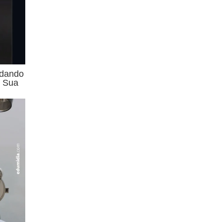
dando
m Sua