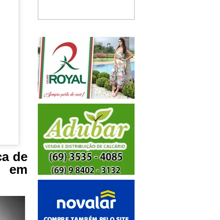
ca de
a em