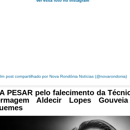
Ver essa foto no Instagram
Um post compartilhado por Nova Rondônia Notícias (@novarondonia)
 PESAR pelo falecimento da Técni
ermagem Aldecir Lopes Gouvei
quemes