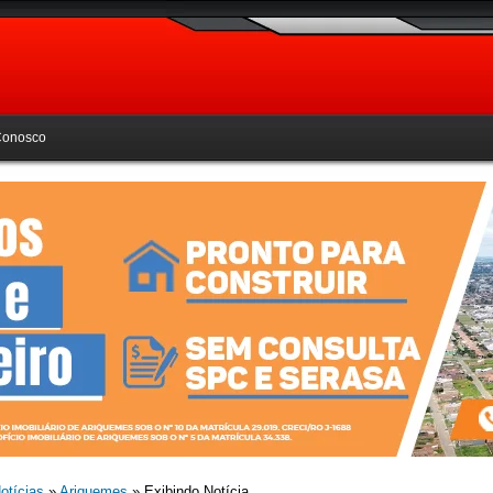
Conosco
otícias
»
Ariquemes
» Exibindo Notícia