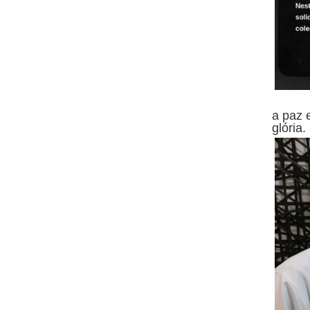
Que D
a paz 
glória.