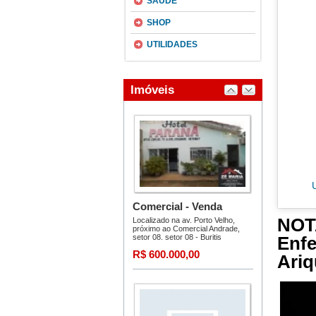
SAÚDE
SHOP
UTILIDADES
NOTA
Enf
Ari