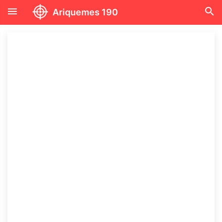
menu
search
Ariquemes 190