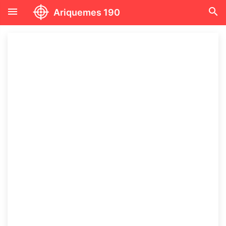
menu
search
Ariquemes 190