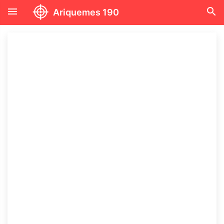
menu
search
Ariquemes 190