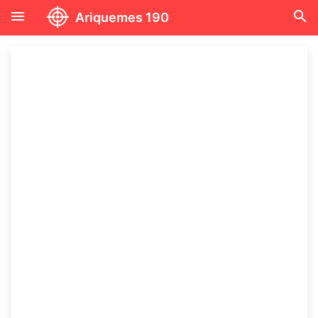
menu
search
Ariquemes 190