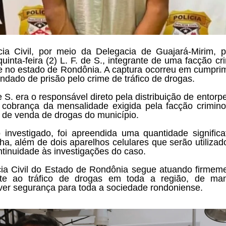
cia Civil, por meio da Delegacia de Guajará-Mirim, 
quinta-feira (2) L. F. de S., integrante de uma facção cr
e no estado de Rondônia. A captura ocorreu em cumpri
dado de prisão pelo crime de tráfico de drogas.
e S. era o responsável direto pela distribuição de entor
 cobrança da mensalidade exigida pela facção crimin
 de venda de drogas do município.
investigado, foi apreendida uma quantidade significa
a, além de dois aparelhos celulares que serão utilizad
ntinuidade às investigações do caso.
cia Civil do Estado de Rondônia segue atuando firmem
te ao tráfico de drogas em toda a região, de man
er segurança para toda a sociedade rondoniense.