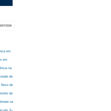
3/07/2026
ônica em
as em
ência na
tado de
o Novo de
strito de
tinete na
aú em Ji–