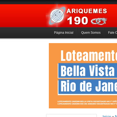
Página Inicial
Quem Somos
Fale 
Início
»
N