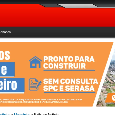
Conosco
otícias
»
Municípios
» Exibindo Notícia