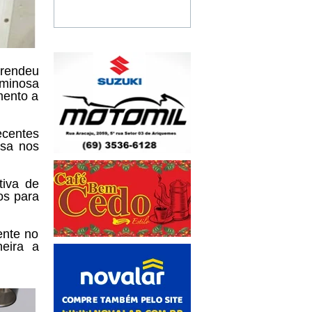
prendeu
iminosa
mento a
pecentes
osa nos
tiva de
os para
ente no
eira a