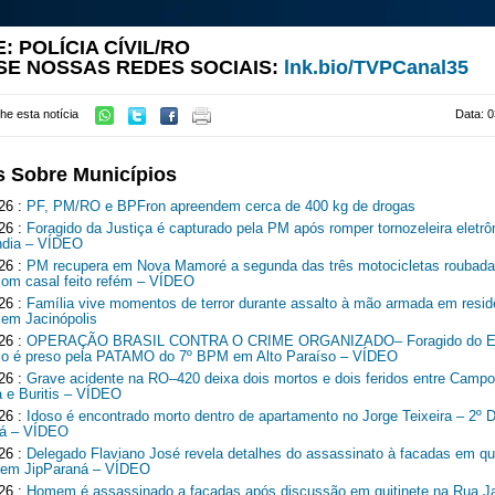
: POLÍCIA CÍVIL/RO
SE NOSSAS REDES SOCIAIS:
lnk.bio/TVPCanal35
he esta notícia
Data: 0
s Sobre Municípios
26 :
PF, PM/RO e BPFron apreendem cerca de 400 kg de drogas
26 :
Foragido da Justiça é capturado pela PM após romper tornozeleira eletr
ndia – VÍDEO
26 :
PM recupera em Nova Mamoré a segunda das três motocicletas roubad
com casal feito refém – VÍDEO
26 :
Família vive momentos de terror durante assalto à mão armada em resid
 em Jacinópolis
26 :
OPERAÇÃO BRASIL CONTRA O CRIME ORGANIZADO– Foragido do Es
o é preso pela PATAMO do 7º BPM em Alto Paraíso – VÍDEO
26 :
Grave acidente na RO–420 deixa dois mortos e dois feridos entre Camp
 e Buritis – VÍDEO
26 :
Idoso é encontrado morto dentro de apartamento no Jorge Teixeira – 2º Di
ná – VÍDEO
26 :
Delegado Flaviano José revela detalhes do assassinato à facadas em qui
 em JipParaná – VÍDEO
26 :
Homem é assassinado a facadas após discussão em quitinete na Rua J