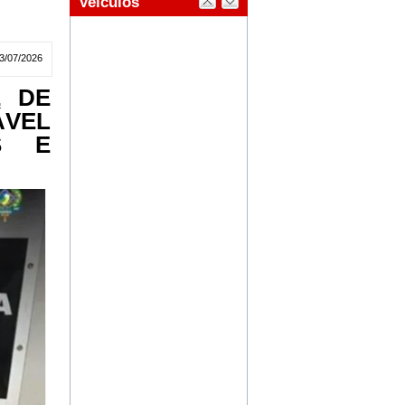
3/07/2026
E DE
ÁVEL
S E