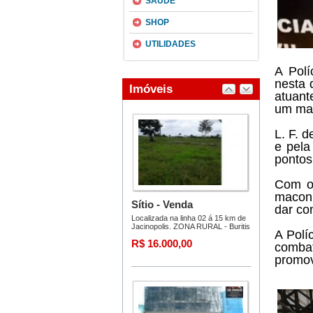
SAÚDE
SHOP
UTILIDADES
A Polí
nesta 
atuant
um man
L. F. d
e pela
pontos
Com o 
maconh
dar co
A Polí
comba
promov