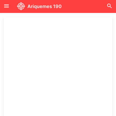
menu
search
Ariquemes 190