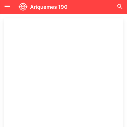
menu
search
Ariquemes 190