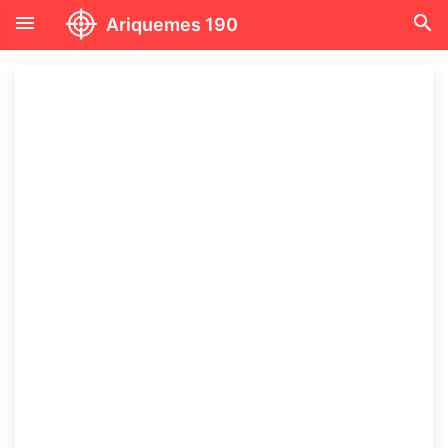
menu
search
Ariquemes 190