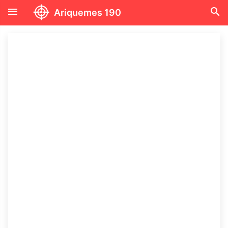
menu
search
Ariquemes 190