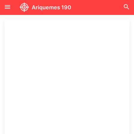
menu
search
Ariquemes 190