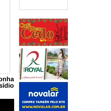
conha
ídio