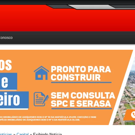
Conosco
otícias
»
Capital
» Exibindo Notícia