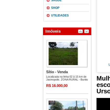
SAÚDE
SHOP
UTILIDADES
Mulh
esc
Urso