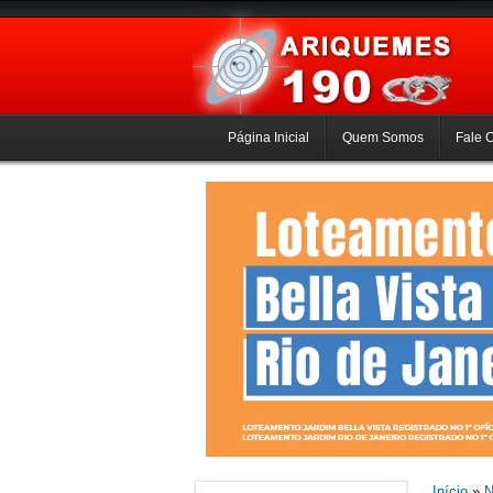
Página Inicial
Quem Somos
Fale 
Início
»
N