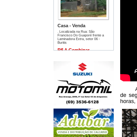
Acomp
de seg
horas,