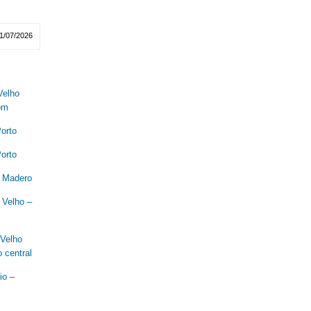
1/07/2026
Velho
om
orto
orto
o Madero
 Velho –
 Velho
 central
io –