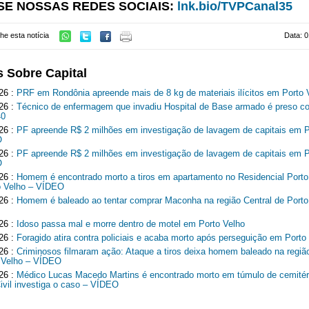
SE NOSSAS REDES SOCIAIS:
lnk.bio/TVPCanal35
he esta notícia
Data: 0
s Sobre Capital
26 :
PRF em Rondônia apreende mais de 8 kg de materiais ilícitos em Porto 
26 :
Técnico de enfermagem que invadiu Hospital de Base armado é preso c
40
26 :
PF apreende R$ 2 milhões em investigação de lavagem de capitais em P
O
26 :
PF apreende R$ 2 milhões em investigação de lavagem de capitais em P
O
26 :
Homem é encontrado morto a tiros em apartamento no Residencial Port
o Velho – VÍDEO
26 :
Homem é baleado ao tentar comprar Maconha na região Central de Porto
26 :
Idoso passa mal e morre dentro de motel em Porto Velho
26 :
Foragido atira contra policiais e acaba morto após perseguição em Porto
26 :
Criminosos filmaram ação: Ataque a tiros deixa homem baleado na região
 Velho – VÍDEO
26 :
Médico Lucas Macedo Martins é encontrado morto em túmulo de cemitér
Civil investiga o caso – VÍDEO