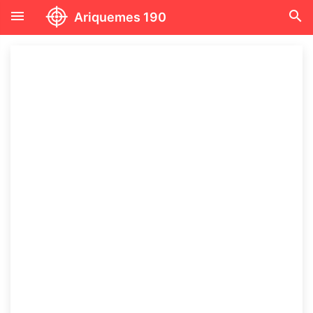
menu
search
Ariquemes 190