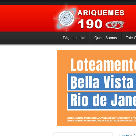
Página Inicial
Quem Somos
Fale 
Início
»
N