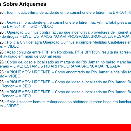
s Sobre Ariquemes
26 :
Identificada vítima de acidente entre caminhonete e bitrem na BR–364,
26 :
Gravíssimo acidente entre caminhonete e bitrem faz vítima fatal presa à
ns na BR–364, Km–542 – VÍDEO
26 :
Operação Quirinus contra facção que incendiava provedores de internet 
ico de drogas – LIVE: ESTAMOS NO AR! PROGRAMA BRONCA DA PESADA
26 :
Polícia Civil deflagra Operação Quirinus e cumpre Medidas Cautelares e
es – VÍDEO
26 :
Ação conjunta entre PRF em Rondônia, PF e BPFRON resulta na apreen
al avaliado em mais de 800 mil reais
26 :
Corpo de idoso é localizado às margens do Rio Jamari no bairro Marech
quemes – LIVE: ESTAMOS NO AR! PROGRAMA BRONCA DA PESADA
26 :
ARIQUEMES: URGENTE – Corpo encontrado no Rio Jamari ainda não fo
cado – VÍDEO
26 :
ARIQUEMES: URGENTE – Corpo de idoso é localizado no Rio Jamari Ba
l Rondon – VÍDEO
26 :
ARIQUEMES: URGENTE – Corpo de idoso é localizado no Rio Jamari Ba
l Rondon – VÍDEO
26 :
SAMU socorre homem esfaqueado no abdômen durante briga em lancho
es – VÍDEO