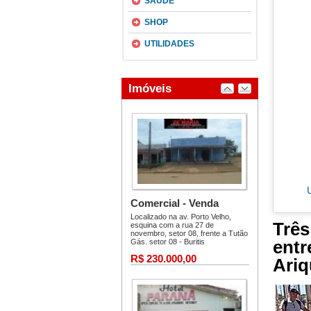
SAÚDE
SHOP
UTILIDADES
Três
ent
Ariq