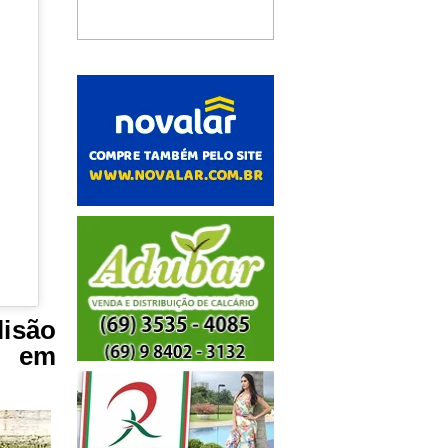
lisão
o em