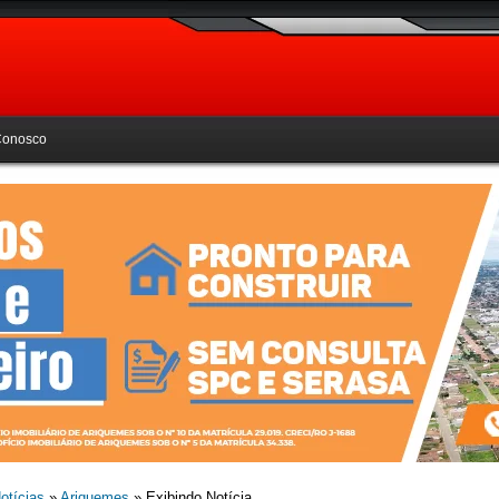
Conosco
otícias
»
Ariquemes
» Exibindo Notícia