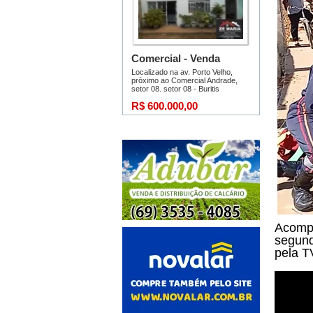
Acompa
segund
pela T