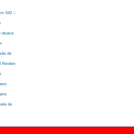
 Km–542 –
s
e atuava
m
são de
al Rondon
i
irro
irro
nete de