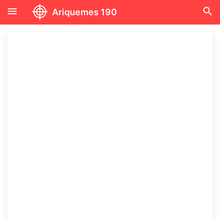
menu
search
Ariquemes 190