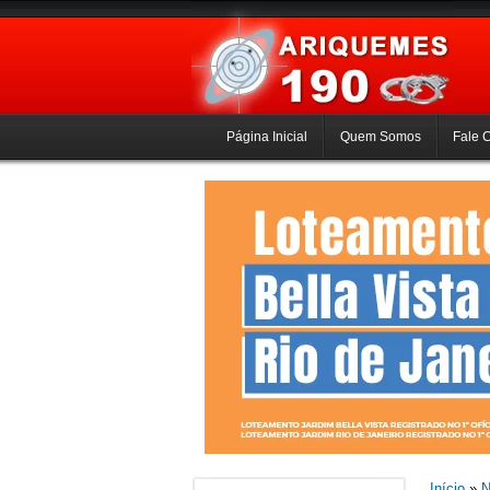
Página Inicial
Quem Somos
Fale 
Início
»
N