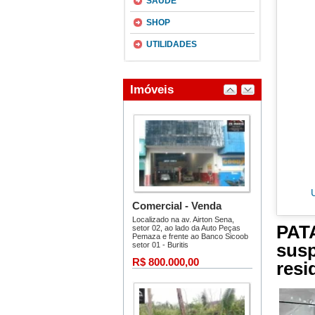
SAÚDE
SHOP
UTILIDADES
PATA
sus
resi