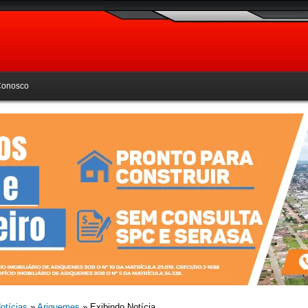
Conosco
otícias
»
Ariquemes
» Exibindo Notícia