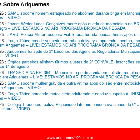
s Sobre Ariquemes
26 :
SAMU socorre homem esfaqueado no abdômen durante briga em lancho
es – VÍDEO
26 :
Jovem Weder Lucas Gonçalves morre após queda de motocicleta na B
Negro – LIVE: ESTAMOS NO AR! PROGRAMA BRONCA DA PESADA
26 :
JARU: Polícia Militar recupera Fiat Strada furtada poucas horas após o c
26 :
Força Tática prende suspeito por tráfico delivery e apreende cocaína, mo
o em Ariquemes – LIVE: ESTAMOS NO AR! PROGRAMA BRONCA DA PESA
26 :
Ariquemes foi sede do 1º Encontro das Agências Reguladoras Municipais
a – VÍDEO
26 :
Órgãos parceiros alinham últimos ajustes do 2º CONVALE; inscrições 
até 14 de agosto
26 :
TRAGÉDIA NA BR–364 – Motociclista perde a vida em colisão frontal c
o em Ariquemes – LIVE: ESTAMOS NO AR! PROGRAMA BRONCA DA PE
26 :
SAMU socorre mulher grávida e outra vítima após colisão entre motocicl
em Ariquemes – VÍDEO
26 :
Força Tática apreende motocicleta adulterada e conduz suspeito à UNI
es – VÍDEO
26 :
Colégio Tiradentes realiza Piquenique Literário e incentiva alunos do 6º 
a leitura – VÍDEO
www.ariquemes190.com.br