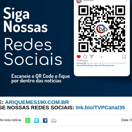
E:
ARIQUEMES190.COM.BR
SE NOSSAS REDES SOCIAIS:
lnk.bio/TVPCanal35
he esta notícia
Data: 0