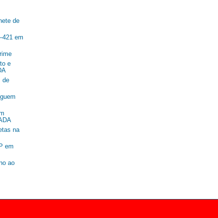
nete de
R–421 em
rime
to e
DA
 de
seguem
om
SADA
etas na
SP em
ano ao