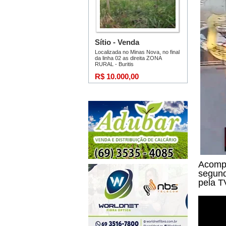
Acompa
segund
pela T